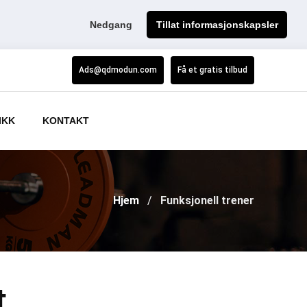
Nedgang
Tillat informasjonskapsler
Ads@qdmodun.com
Få et gratis tilbud
IKK
KONTAKT
Hjem
Funksjonell trener
t