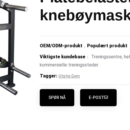
knebøymask
OEM/ODM-produkt
，
Populært produkt
Viktigste kundebase
： Treningssentre, hels
kommersielle treningssteder.
Tagger:
,
Utstyr
Gym
SPØR NÅ
E-POST