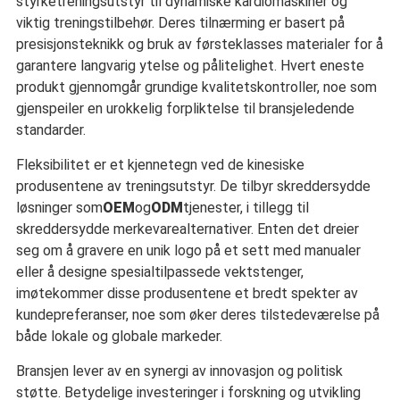
styrketreningsutstyr til dynamiske kardiomaskiner og
viktig treningstilbehør. Deres tilnærming er basert på
presisjonsteknikk og bruk av førsteklasses materialer for å
garantere langvarig ytelse og pålitelighet. Hvert eneste
produkt gjennomgår grundige kvalitetskontroller, noe som
gjenspeiler en urokkelig forpliktelse til bransjeledende
standarder.
Fleksibilitet er et kjennetegn ved de kinesiske
produsentene av treningsutstyr. De tilbyr skreddersydde
løsninger som
OEM
og
ODM
tjenester, i tillegg til
skreddersydde merkevarealternativer. Enten det dreier
seg om å gravere en unik logo på et sett med manualer
eller å designe spesialtilpassede vektstenger,
imøtekommer disse produsentene et bredt spekter av
kundepreferanser, noe som øker deres tilstedeværelse på
både lokale og globale markeder.
Bransjen lever av en synergi av innovasjon og politisk
støtte. Betydelige investeringer i forskning og utvikling