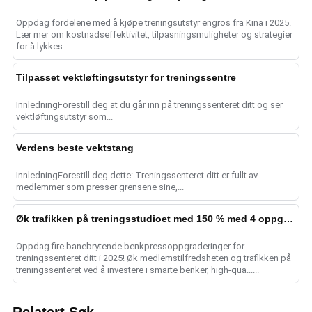
Oppdag fordelene med å kjøpe treningsutstyr engros fra Kina i 2025.
Lær mer om kostnadseffektivitet, tilpasningsmuligheter og strategier
for å lykkes....
Tilpasset vektløftingsutstyr for treningssentre
InnledningForestill deg at du går inn på treningssenteret ditt og ser
vektløftingsutstyr som...
Verdens beste vektstang
InnledningForestill deg dette: Treningssenteret ditt er fullt av
medlemmer som presser grensene sine,...
Øk trafikken på treningsstudioet med 150 % med 4 oppgraderinger av benkpressen
Oppdag fire banebrytende benkpressoppgraderinger for
treningssenteret ditt i 2025! Øk medlemstilfredsheten og trafikken på
treningssenteret ved å investere i smarte benker, high-qua......
Relatert Søk