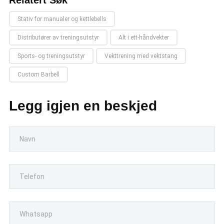
Stativ for manualer og kettlebells
Distributører av treningsutstyr
Alt i ett-håndvekter
Sports- og treningsutstyr
Vekttrening med vektstang
Custom Barbell
Legg igjen en beskjed