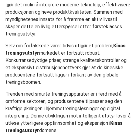
gjør det mulig å integrere moderne teknologi, effektivisere
produksjonen og heve produktkvaliteten. Sammen med
myndighetenes innsats for å fremme en aktiv livsstil
skaper dette en livlig etterspørsel etter førsteklasses
treningsutstyr.
Selv om forfalskede varer tidvis utgjør et problem,
Kinas
treningsutstyr
markedet er fortsatt robust.
Konkurransedyktige priser, strenge kvalitetskontroller og
et ekspansivt distribusjonsnettverk gjør at de kinesiske
produsentene fortsatt ligger i forkant av den globale
treningsboomen.
Trenden med smarte treningsapparater er i ferd med å
omforme sektoren, og produsentene tilpasser seg den
kraftige økningen i hjemmetreningsløsninger og digital
integrering. Denne utviklingen mot intelligent utstyr lover å
utløse ytterligere oppfinnsomhet og ekspansjon i
Kinas
treningsutstyr
domene.