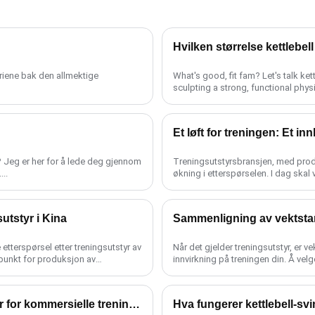
Hvilken størrelse kettlebel
teriene bak den allmektige
What's good, fit fam? Let's talk kettlebells today! These bad boys are the secret weapon to
sculpting a strong, functional physiqu
Et løft for treningen: Et i
ng? Jeg er her for å lede deg gjennom
Treningsutstyrsbransjen, med prod
..
økning i etterspørselen. I dag skal v
utstyr i Kina
Sammenligning av vektstan
tterspørsel etter treningsutstyr av
Når det gjelder treningsutstyr, er 
tepunkt for produksjon av
innvirkning på treningen din. Å velge
Velge riktig grossistleverandør av treningsutstyr for kommersielle treningsstudioer
Hva fungerer kettlebell-sv