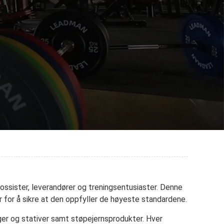
ossister, leverandører og treningsentusiaster. Denne
 for å sikre at den oppfyller de høyeste standardene.
ger og stativer samt støpejernsprodukter. Hver