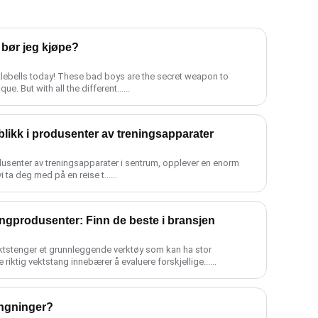
l bør jeg kjøpe?
e. But with all the different......
nnblikk i produsenter av treningsapparater
usenter av treningsapparater i sentrum, opplever en enorm
i ta deg med på en reise t......
gprodusenter: Finn de beste i bransjen
vektstenger et grunnleggende verktøy som kan ha stor
 riktig vektstang innebærer å evaluere forskjellige......
ingninger?