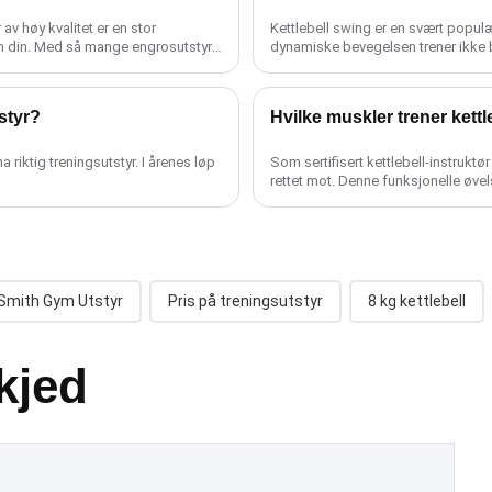
v høy kvalitet er en stor
Kettlebell swing er en svært populæ
n din. Med så mange engrosutstyr
dynamiske bevegelsen trener ikke ba
styr?
Hvilke muskler trener kettl
 riktig treningsutstyr. I årenes løp
Som sertifisert kettlebell-instruktø
rettet mot. Denne funksjonelle øvels
Smith Gym Utstyr
Pris på treningsutstyr
8 kg kettlebell
kjed