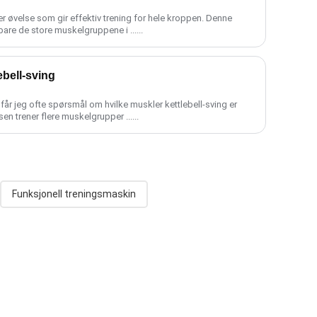
r øvelse som gir effektiv trening for hele kroppen. Denne
re de store muskelgruppene i ......
ebell-sving
r får jeg ofte spørsmål om hvilke muskler kettlebell-sving er
en trener flere muskelgrupper ......
Funksjonell treningsmaskin