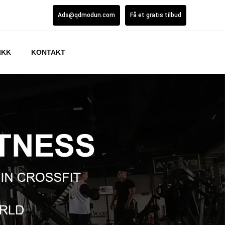
Ads@qdmodun.com
Få et gratis tilbud
IKK
KONTAKT