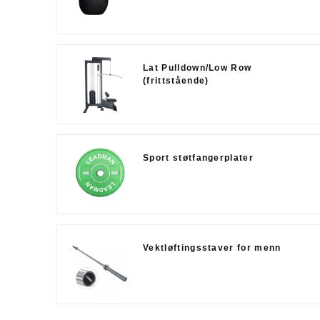
Lat Pulldown/Low Row
(frittstående)
Sport støtfangerplater
Vektløftingsstaver for menn