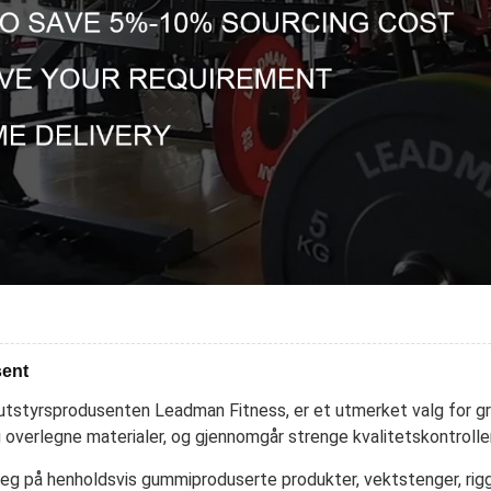
sent
sutstyrsprodusenten Leadman Fitness, er et utmerket valg for gr
overlegne materialer, og gjennomgår strenge kvalitetskontroller
 seg på henholdsvis gummiproduserte produkter, vektstenger, rig