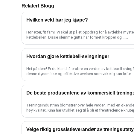
Relatert Blogg
Hvilken vekt bør jeg kjøpe?
Hør etter, fit fam! ️ Vi skal ut på et oppdrag for å avdekke mys
kettlebellen. Disse slemme gutta har formet kropper og ......
Hvordan gjøre kettlebell-svingninger
Hei på dere! Er du klar til å erobre en verden av kettlebell-svi
denne dynamiske og effektive øvelsen som virkelig kan løfte ....
De beste produsentene av kommersielt trenings
Treningsindustrien blomstrer over hele verden, med en økende e
høy kvalitet. Kina har utviklet seg til å bli et fremtredende knu
treningsutstyr......