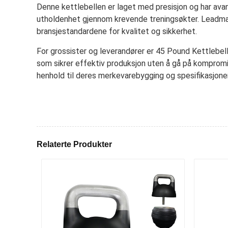
Denne kettlebellen er laget med presisjon og har avans
utholdenhet gjennom krevende treningsøkter. Leadman F
bransjestandardene for kvalitet og sikkerhet.
For grossister og leverandører er 45 Pound Kettlebell
som sikrer effektiv produksjon uten å gå på kompromiss
henhold til deres merkevarebygging og spesifikasjoner
Relaterte Produkter