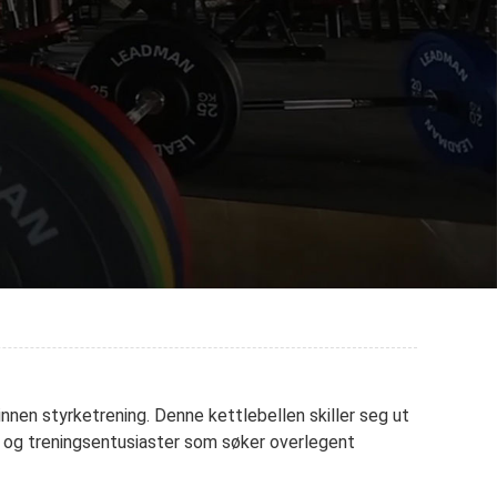
nen styrketrening. Denne kettlebellen skiller seg ut
er og treningsentusiaster som søker overlegent