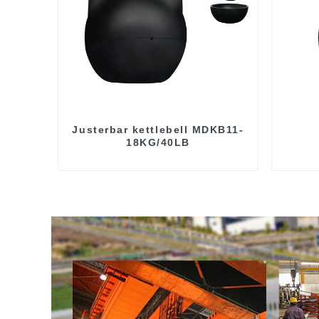
Justerbar kettlebell MDKB11-
18KG/40LB