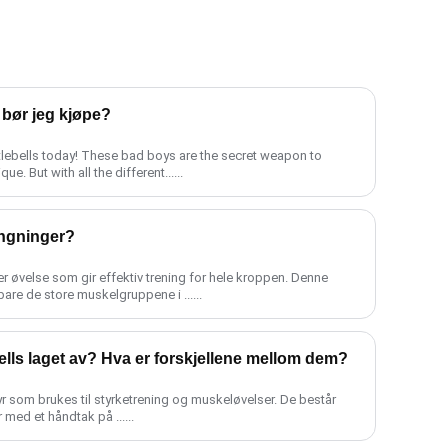
l bør jeg kjøpe?
e. But with all the different......
ingninger?
r øvelse som gir effektiv trening for hele kroppen. Denne
re de store muskelgruppene i ......
bells laget av? Hva er forskjellene mellom dem?
tyr som brukes til styrketrening og muskeløvelser. De består
r med et håndtak på ......