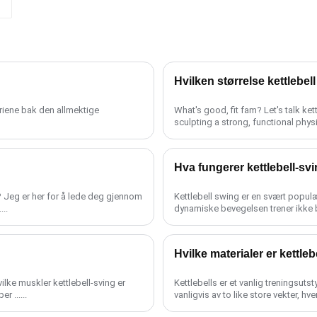
Hvilken størrelse kettlebel
teriene bak den allmektige
What's good, fit fam? Let's talk kettlebells today! These bad boys are the secret weapon to
sculpting a strong, functional physiqu
Hva fungerer kettlebell-sv
ng? Jeg er her for å lede deg gjennom
Kettlebell swing er en svært populæ
..
dynamiske bevegelsen trener ikke ba
Hvilke materialer er kettle
ilke muskler kettlebell-sving er
Kettlebells er et vanlig treningsuts
 ......
vanligvis av to like store vekter, hve