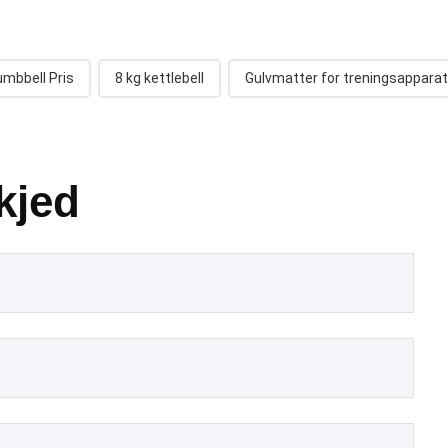
mbbell Pris
8 kg kettlebell
Gulvmatter for treningsapparat
kjed