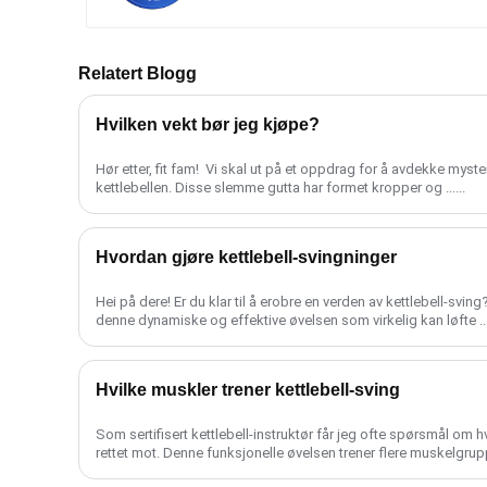
Relatert Blogg
Hvilken vekt bør jeg kjøpe?
Hør etter, fit fam! ️ Vi skal ut på et oppdrag for å avdekke mys
kettlebellen. Disse slemme gutta har formet kropper og ......
Hvordan gjøre kettlebell-svingninger
Hei på dere! Er du klar til å erobre en verden av kettlebell-svi
denne dynamiske og effektive øvelsen som virkelig kan løfte ....
Hvilke muskler trener kettlebell-sving
Som sertifisert kettlebell-instruktør får jeg ofte spørsmål om hv
rettet mot. Denne funksjonelle øvelsen trener flere muskelgrupper