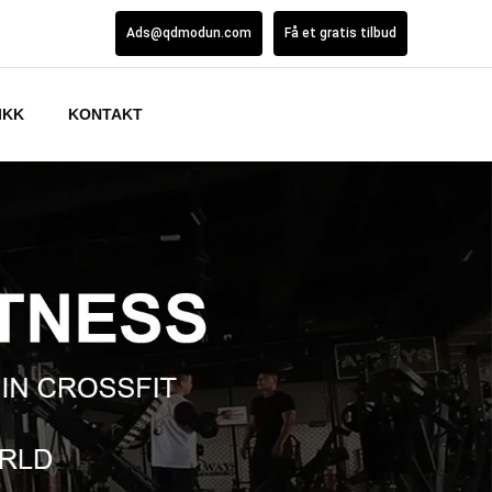
Ads@qdmodun.com
Få et gratis tilbud
IKK
KONTAKT