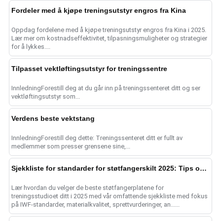
Fordeler med å kjøpe treningsutstyr engros fra Kina
Oppdag fordelene med å kjøpe treningsutstyr engros fra Kina i 2025.
Lær mer om kostnadseffektivitet, tilpasningsmuligheter og strategier
for å lykkes....
Tilpasset vektløftingsutstyr for treningssentre
InnledningForestill deg at du går inn på treningssenteret ditt og ser
vektløftingsutstyr som...
Verdens beste vektstang
InnledningForestill deg dette: Treningssenteret ditt er fullt av
medlemmer som presser grensene sine,...
Sjekkliste for standarder for støtfangerskilt 2025: Tips om kvalitet
Lær hvordan du velger de beste støtfangerplatene for
treningsstudioet ditt i 2025 med vår omfattende sjekkliste med fokus
på IWF-standarder, materialkvalitet, sprettvurderinger, an......