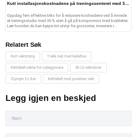
Kutt installasjonskostnadene på treningssenteret med 30 % med 5 utstyrshacks
Oppdag fem effektive triks for å redusere kostnadene ved å innrede
et treningsstudio med 30 % uten å gå på kompromiss med kvaliteten.
Lær hvordan du kan kjøpe inn utstyr fra grossister, investere i
multifunksjonelle ge......
Relatert Søk
Kort vektstang
Trekk ned med kabeltau
Kettlebell-vekter for nybegynnere
45 Lb vektskiver
Olympic Ez Bar
Kettlebell med justerbar vekt
Legg igjen en beskjed