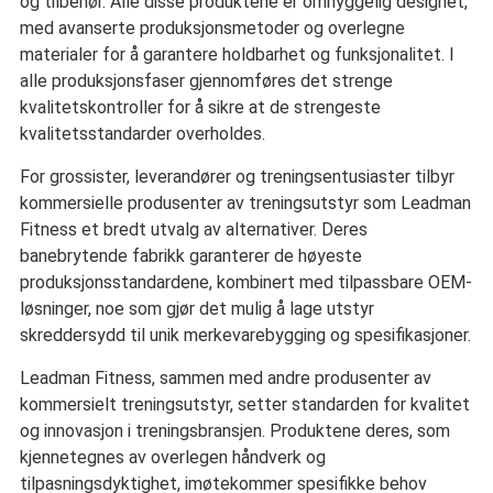
og tilbehør. Alle disse produktene er omhyggelig designet,
med avanserte produksjonsmetoder og overlegne
materialer for å garantere holdbarhet og funksjonalitet. I
alle produksjonsfaser gjennomføres det strenge
kvalitetskontroller for å sikre at de strengeste
kvalitetsstandarder overholdes.
For grossister, leverandører og treningsentusiaster tilbyr
kommersielle produsenter av treningsutstyr som Leadman
Fitness et bredt utvalg av alternativer. Deres
banebrytende fabrikk garanterer de høyeste
produksjonsstandardene, kombinert med tilpassbare OEM-
løsninger, noe som gjør det mulig å lage utstyr
skreddersydd til unik merkevarebygging og spesifikasjoner.
Leadman Fitness, sammen med andre produsenter av
kommersielt treningsutstyr, setter standarden for kvalitet
og innovasjon i treningsbransjen. Produktene deres, som
kjennetegnes av overlegen håndverk og
tilpasningsdyktighet, imøtekommer spesifikke behov