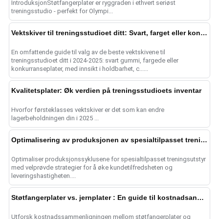
IntroduksjonStøtfangerplater er ryggraden i ethvert seriøst
treningsstudio - perfekt for Olympi...
Vektskiver til treningsstudioet ditt: Svart, farget eller konkurranse
En omfattende guide til valg av de beste vektskivene til
treningsstudioet ditt i 2024-2025: svart gummi, fargede eller
konkurranseplater, med innsikt i holdbarhet, c......
Kvalitetsplater: Øk verdien på treningsstudioets inventar
Hvorfor førsteklasses vektskiver er det som kan endre
lagerbeholdningen din i 2025 ...
Optimalisering av produksjonen av spesialtilpasset treningsutstyr
Optimaliser produksjonssyklusene for spesialtilpasset treningsutstyr
med velprøvde strategier for å øke kundetilfredsheten og
leveringshastigheten....
Støtfangerplater vs. jernplater : En guide til kostnadsanalyse
Utforsk kostnadssammenligningen mellom støtfangerplater og