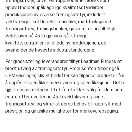
treningsutstyr, driver en toppmoderne fabrikk som
opprettholder upåklagelige kvalitetsstandarder i
produksjonen av diverse treningsutstyr, inkludert
vektstenger, kettlebells, manualer, multifunksjonelt
treningsutstyr, treningsbenker, gulvmatter og tilbehør.
Vektskiver på 45 lb gjennomgår strenge
kvalitetskontroller i alle ledd av produksjonen, og
overholder de høyeste industristandardene.
For grossister og leverandører tilbyr Leadman Fitness et
bredt utvalg av treningsutstyr. Produsenten tilbyr også
OEM-løsninger, slik at bedrifter kan tilpasse produkter for
å oppfylle spesifikke merkevarer og spesifikasjoner. Dette
gjør Leadman Fitness til et foretrukket valg for dem som
er ute etter overlegne 45 lb vektskiver og annet
treningsutstyr, og sikrer at deres behov blir oppfylt med
presisjon og gir unike muligheter for merkevarebygging.