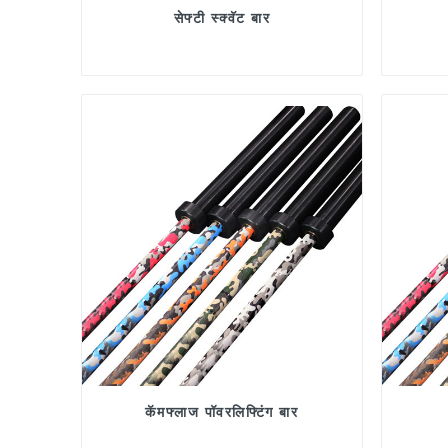
सेफ्टी स्क्वॅट बार
कॅमफ्लाज पॉवरलिफ्टिंग बार