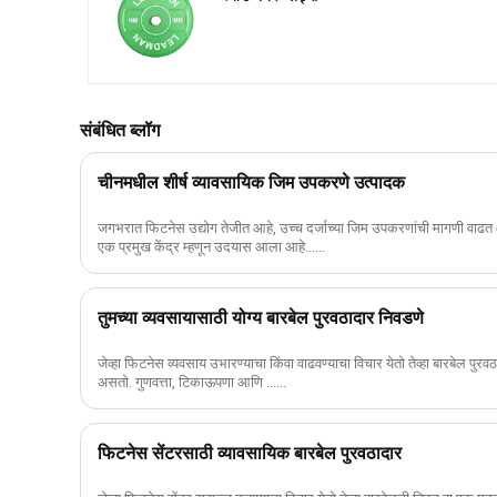
संबंधित ब्लॉग
चीनमधील शीर्ष व्यावसायिक जिम उपकरणे उत्पादक
जगभरात फिटनेस उद्योग तेजीत आहे, उच्च दर्जाच्या जिम उपकरणांची मागणी वाढत 
एक प्रमुख केंद्र म्हणून उदयास आला आहे......
तुमच्या व्यवसायासाठी योग्य बारबेल पुरवठादार निवडणे
जेव्हा फिटनेस व्यवसाय उभारण्याचा किंवा वाढवण्याचा विचार येतो तेव्हा बारबेल पुरवठा
असतो. गुणवत्ता, टिकाऊपणा आणि ......
फिटनेस सेंटरसाठी व्यावसायिक बारबेल पुरवठादार