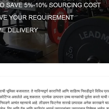
वाची भूमिका बजावतात. ते नाविन्यपूर्ण कारागिरी आणि साहित्य निवडीद्वारे विविध प
ंग्ज असलेले असू शकतात. प्रत्येक उत्पादन उच्च मानकांची पूर्तता करते याची खात
ादक निवडणे अत्यंत महत्त्वाचे आहे. लीडमन फिटनेस सारखे उत्पादक अनेक कारखाने 
बेल, रिग आणि रॅक आणि कास्टिंग आयर्न उत्पादनांच्या उत्पादनात विशेषज्ञ आहेत. श्र