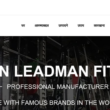
घर
आमच्याबद्दल
उत्पादने
उपाय
कारखाना