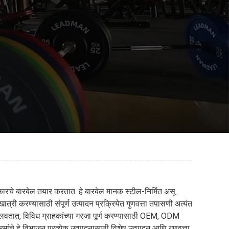
्रकारचे बारबेल तयार करतात. हे बारबेल मानक स्टील-निर्मित असू
्री करण्यासाठी संपूर्ण उत्पादन प्रक्रियेत गुणवत्ता तपासणी अत्यंत
चालवतात, विविध ग्राहकांच्या गरजा पूर्ण करण्यासाठी OEM, ODM
मांचे हे विभाजन प्रत्येक उत्पादनासाठी विशेष उत्पादन आणि गुणवत्ता