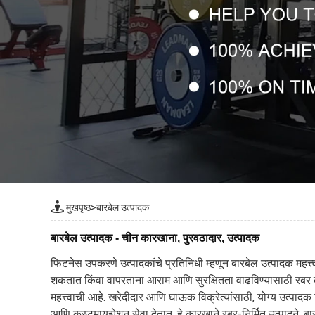
मुखपृष्ठ
>
बारबेल उत्पादक
बारबेल उत्पादक - चीन कारखाना, पुरवठादार, उत्पादक
फिटनेस उपकरणे उत्पादकांचे प्रतिनिधी म्हणून बारबेल उत्पादक महत्त्
शकतात किंवा वापरताना आराम आणि सुरक्षितता वाढविण्यासाठी रबर कोटि
महत्त्वाची आहे. खरेदीदार आणि घाऊक विक्रेत्यांसाठी, योग्य उत्प
आणि कस्टमायझेशन सेवा देतात. हे कारखाने रबर-निर्मित उत्पादने, बार