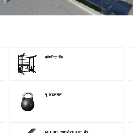
कॉम्पॅक्ट रॅक
पु केटलबेल
MD005 समायोज्य वजन बेंच