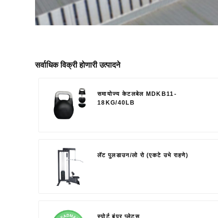
सर्वाधिक विक्री होणारी उत्पादने
समायोज्य केटलबेल MDKB11-
18KG/40LB
लॅट पुलडाउन/लो रो (एकटे उभे राहणे)
स्पोर्ट बंपर प्लेट्स