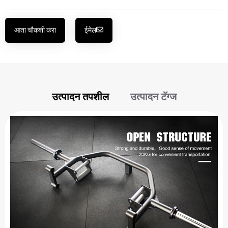
आता चौकशी करा
ईमेल
उत्पादन तपशील
उत्पादन टॅग्ज