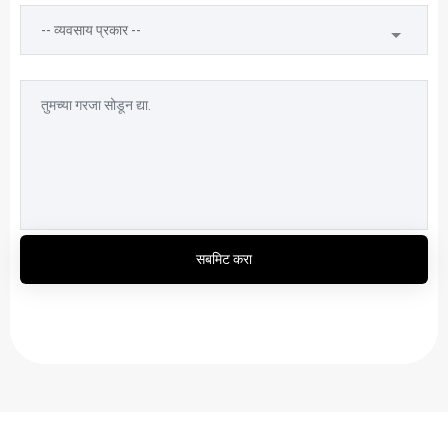
सबमिट करा