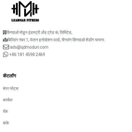
किंगदाओ मोडुन इंडस्ट्री अँड ट्रेड कं, लिमिटेड,
बिल्डिंग नंबर 1, वेलान इनोव्हेशन वर्ल्ड, चेंगयांग किंगदाओ शेडोंग चायना.
ads@qdmodun.com
+86 181 4598 2469
कॅटलॉग
बंपर प्लेट्स
बारबेल
रॅक
बाके