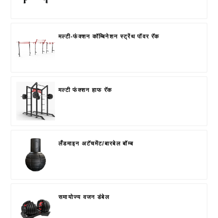
मल्टी-फंक्शन कॉम्बिनेशन स्ट्रेंथ पॉवर रॅक
मल्टी फंक्शन हाफ रॅक
लँडमाइन अटॅचमेंट/बारबेल बॉम्ब
समायोज्य वजन डंबेल