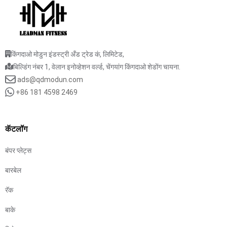
किंगदाओ मोडुन इंडस्ट्री अँड ट्रेड कं, लिमिटेड,
बिल्डिंग नंबर 1, वेलान इनोव्हेशन वर्ल्ड, चेंगयांग किंगदाओ शेडोंग चायना.
ads@qdmodun.com
+86 181 4598 2469
कॅटलॉग
बंपर प्लेट्स
बारबेल
रॅक
बाके