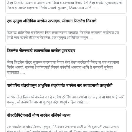
जेव्हा फिटनेस व्यवसाय उभारण्याचा किंवा वाढवण्याचा विचार येतो तेव्हा बारबेल पुरवठादाराची
निवड हा अत्यंत महत्त्वाचा निर्णय असतो. गुणवत्ता, टिकाऊपणा आणि ......
एक प्रमुख ऑलिंपिक बारबेल उत्पादक, लीडमन फिटनेस निवडणे
टिकाऊ ऑलिंपिक बारबेलसह जिम सजवण्याच्या बाबतीत, फिटनेस उपकरण उद्योगात एक
वेगळे नाव म्हणजे लीडमन फिटनेस. एक प्रमुख ऑलिंपिक म्हणून......
फिटनेस सेंटरसाठी व्यावसायिक बारबेल पुरवठादार
जेव्हा फिटनेस सेंटर सुसज्ज करण्याचा विचार येतो तेव्हा बारबेलची निवड हा एक महत्त्वाचा
निर्णय असतो. बारबेल हे कोणत्याही जिमचे वर्कहॉर्स असतात आणि ते मध्यवर्ती भूमिका
बजावतात ......
पारंपारिक तंत्रांपासून आधुनिक तंत्रांपर्यंत बारबेल बार उत्पादनाची उत्क्रांती
जगभरातील जिममध्ये बारबेल बार हे स्ट्रेंथ ट्रेनिंग उपकरणांचा एक महत्त्वाचा भाग आहे. जरी
मजबूत, लोड-बेअरिंग बारचा मूलभूत उद्देश अपूर्ण राहिला आहे......
पॉवरलिफ्टिंगसाठी योग्य बारबेल नर्लिंगचे महत्त्व
एक स्पर्धात्मक पॉवरलिफ्टर म्हणून, मोठे वजन उचलण्यासाठी आणि दुखापती टाळण्यासाठी
योग्य बारबेल असणे अत्यंत महत्वाचे आहे. कोणत्याही पॉवरचा एक महत्त्वाचा पण अनेकदा