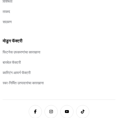
विशेषता
ताकद
साठवण
मोडुन फॅक्टरी
फिटनेस उपकरणांचा कारखाना
बारबेल फॅक्टरी
कास्टिंग आयर्न फॅक्टरी
रबर-निर्मित उत्पादनांचा कारखाना