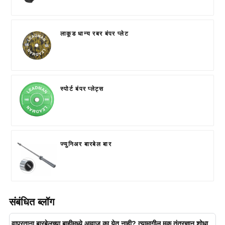
लाकूड धान्य रबर बंपर प्लेट
स्पोर्ट बंपर प्लेट्स
ज्युनिअर बारबेल बार
संबंधित ब्लॉग
वापरताना बारबेलच्या बाहीमध्ये आवाज का येत नाही? त्यामागील मूक तंत्रज्ञान शोधा