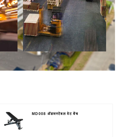
MD008 अ‍ॅडजस्टेबल वेट बेंच