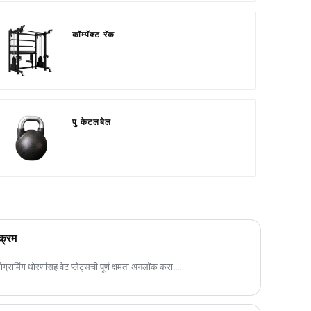
कॉम्पॅक्ट रॅक
पु केटलबेल
क्रम
्रामिंग धोरणांसह वेट प्लेट्सची पूर्ण क्षमता अनलॉक करा....