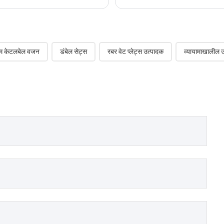
त्तम केटलबेल वजन
डंबेल सेट्स
रबर वेट प्लेट्स उत्पादक
व्यायामाखालील