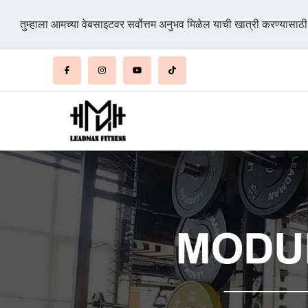
तुम्हाला आमच्या वेबसाइटवर सर्वोत्तम अनुभव मिळेल याची खात्री करण्यासाठ