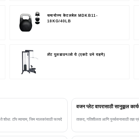
समायोज्य केटलबेल MDKB11-
18KG/40LB
लॅट पुलडाउन/लो रो (एकटे उभे राहणे)
वजन प्लेट वापरासाठी सानुकूल कार्य
ात ते शोधा. टॉप व्यायाम, जिम मालकांसाठी फायदे
ताकद, गतिशीलता आणि पुनर्वसनासाठी तज्ञ प्रोग