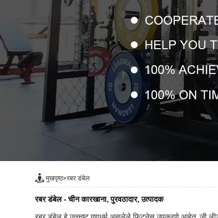
मुखपृष्ठ
>
रबर डंबेल
रबर डंबेल - चीन कारखाना, पुरवठादार, उत्पादक
रबर डंबेल हे उत्कृष्ट गुणधर्म असलेले फिटनेस उपकरणे आहेत, जी ली