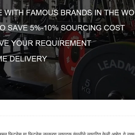
डमन फिटनेस या फिटनेस उपकरण उत्पादक कंपनीने उत्पादित केली आहेत. ते उच्च-गुण