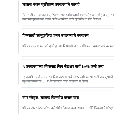
घाऊक वजन प्रशिक्षण उपकरणांचे फायदे
जिमसाठी घाऊक वजन प्रशिक्षण उपकरणांचे फायदे एक्सप्लोर करा. मोठ्या प्रमाणा
कस्टमायझेशन कसे वाढते आणि ऑपरेशन कसे सुव्यवस्थित होते ते शोधा......
जिमसाठी सानुकूलित वजन उचलण्याचे उपकरण
परिचय कल्पना करा की तुम्ही तुमच्या जिममध्ये जाता आणि वजन उचलण्याचे उपकरण
५ उपकरणांच्या हॅक्ससह जिम सेटअप खर्च ३०% कमी करा
गुणवत्तेशी तडजोड न करता जिम सेटअप खर्च ३०% कमी करण्यासाठी पाच प्रभाव
बहु-कार्यात्मक जी...... मध्ये गुंतवणूक कशी करायची ते शिका.
बंपर प्लेट्स: घाऊक किमतीत कपात करा
परिचय बंपर प्लेट्स कोणत्याही गंभीर जिमचा कणा असतात—ऑलिंपिकसाठी परिपूर्ण.