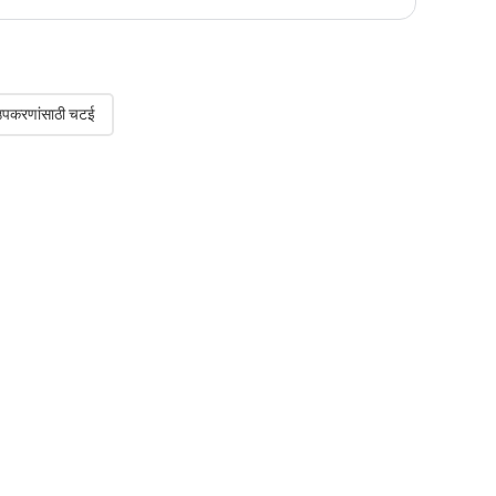
 उपकरणांसाठी चटई