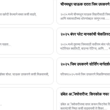
चीनमधून घाऊक दरात जिम उपकरणे ख
त खरेदी केल्याने बचत कशी वाढते,
२०२५ मध्ये चीनमधून घाऊक विक्रीसाठी जिम
आणि यशासाठीच्या धोरणांबद्दल जाणून घ्या......
२०२५ बंपर प्लेट मानकांची चेकलिस्ट:
 पाहता...
२०२५ मध्ये तुमच्या जिमसाठी सर्वोत्तम बंपर प
मटेरियल क्वालिटी, बाउन्स रेटिंग्ज, आणि...... 
२०२५ जिम उपकरणे सोर्सिंग मार्गदर्शक
ी हॅक्स शोधा. घाऊक उपकरणे कशी मिळवायची,
परिचय२०२५ मध्ये जिम उपकरणे मिळविण्यासाठीच
डंबेल अॅक्सेसरीज: किरकोळ नफा 
..
डंबेल अॅक्सेसरीजचा वापर करून फिटनेस रि
क्लायंटची निष्ठा कशी वाढवायची ते शिका....