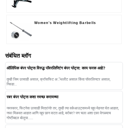
Women's Weightlifting Barbells
संबंधित ब्लॉग
ऑलिंपिक बंपर प्लेट्स विरुद्ध पॉवरलिफ्टिंग बंपर प्लेट्स: काय फरक आहे?
तुम्ही जिम उत्साही असाल, क्रॉसफिट अॅथलीट असाल किंवा पॉवरलिफ्टर असाल,
निवडा...
रबर बंपर प्लेट्स कशा स्वच्छ करायच्या
नमस्कार, फिटनेस उत्साही मित्रांनो! तर, तुम्ही त्या वर्कआउट्समध्ये खूप मेहनत घेत आहात,
नफा मिळवत आहात आणि खूप छान वाटत आहे, बरोबर? पण चला अशा एका वेगळ्याच
गोष्टीबद्दल बोलूया......