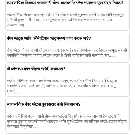
व्यावसायिक जिमच्या गरजांसाठी योग्य घाऊक फिटनेस उपकरण पुरवठादार निवडणे
व्यावसायिक जिमला उच्च-गुणवत्तेच्या फिटनेस मशीनने सुसज्ज करणे ही एक मोठी गुंतवणूक
आहे जी तुमचा नवीन व्यवसाय बनवू शकते किंवा खंडित करू शकते. इतक्या घाऊक
उपकरणांसह......
बंपर प्लेट्स आणि कॉम्पिटिशन प्लेट्समध्ये काय फरक आहे?
बंपर प्लेट्स विरुद्ध स्पर्धा प्लेट्स - काय फरक आहे? एक स्पर्धात्मक वेटलिफ्टर म्हणून, चांगली
कामगिरी करणाऱ्या दर्जेदार प्लेट्स असणे हे दोन्ही प्रशिक्षणासाठी महत्त्वाचे आहे......
मी कोणत्या बंपर प्लेट्स खरेदी कराव्यात?
स्ट्रेंथ ट्रेनिंगची आवड असलेल्या व्यक्ती म्हणून, स्वतःचे घरातील जिम बांधणे हे खूपच
फायदेशीर ठरले आहे. तथापि, कोणती उपकरणे खरेदी करावीत हे शोधणे कठीण असू
शकते,......
व्यावसायिक बंपर प्लेट्स पुरवठादार कसे निवडायचे?
कोणत्याही जिम मालकासाठी योग्य बंपर प्लेट्स निवडणे अत्यंत महत्त्वाचे आहे - प्लेट्सची
गुणवत्ता तुमच्या सदस्यांच्या वर्कआउट्स आणि सुरक्षिततेवर थेट परिणाम करते. इतक्या मोठ्या
प्रमाणात विक्रीसह......