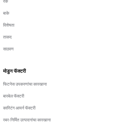
रॅक
बाके
विशेषता
ताकद
साठवण
मोडुन फॅक्टरी
फिटनेस उपकरणांचा कारखाना
बारबेल फॅक्टरी
कास्टिंग आयर्न फॅक्टरी
रबर-निर्मित उत्पादनांचा कारखाना