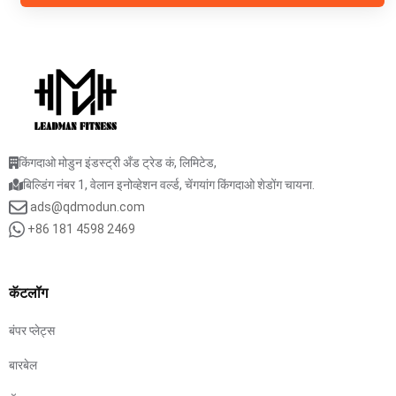
किंगदाओ मोडुन इंडस्ट्री अँड ट्रेड कं, लिमिटेड,
बिल्डिंग नंबर 1, वेलान इनोव्हेशन वर्ल्ड, चेंगयांग किंगदाओ शेडोंग चायना.
ads@qdmodun.com
+86 181 4598 2469
कॅटलॉग
बंपर प्लेट्स
बारबेल