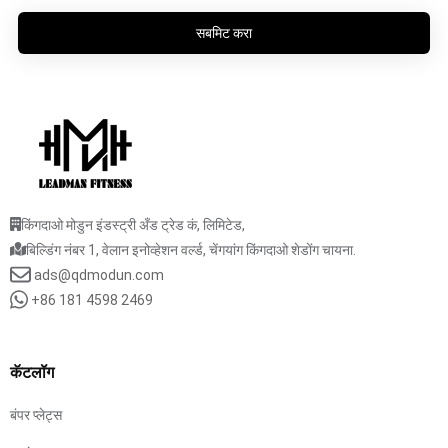
सबमिट करा
किंगदाओ मोडुन इंडस्ट्री अँड ट्रेड कं, लिमिटेड,
बिल्डिंग नंबर 1, वेलान इनोव्हेशन वर्ल्ड, चेंगयांग किंगदाओ शेडोंग चायना.
ads@qdmodun.com
+86 181 4598 2469
कॅटलॉग
बंपर प्लेट्स