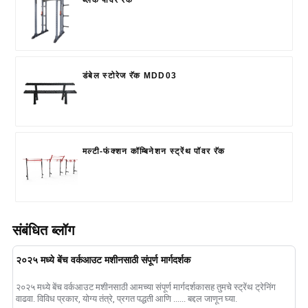
ब्लॅक पॉवर रॅक
डंबेल स्टोरेज रॅक MDD03
मल्टी-फंक्शन कॉम्बिनेशन स्ट्रेंथ पॉवर रॅक
संबंधित ब्लॉग
२०२५ मध्ये बेंच वर्कआउट मशीनसाठी संपूर्ण मार्गदर्शक
२०२५ मध्ये बेंच वर्कआउट मशीनसाठी आमच्या संपूर्ण मार्गदर्शकासह तुमचे स्ट्रेंथ ट्रेनिंग
वाढवा. विविध प्रकार, योग्य तंत्रे, प्रगत पद्धती आणि ...... बद्दल जाणून घ्या.