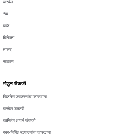
बारबेल
रॅक
बाके
विशेषता
ताकद
साठवण
मोडुन फॅक्टरी
फिटनेस उपकरणांचा कारखाना
बारबेल फॅक्टरी
कास्टिंग आयर्न फॅक्टरी
रबर-निर्मित उत्पादनांचा कारखाना