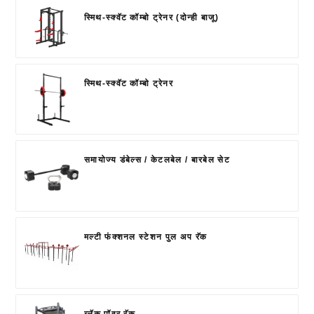
स्मिथ-स्क्वॅट कॉम्बो ट्रेनर (दोन्ही बाजू)
स्मिथ-स्क्वॅट कॉम्बो ट्रेनर
समायोज्य डंबेल्स / केटलबेल / बारबेल सेट
मल्टी फंक्शनल स्टेशन पुल अप रॅक