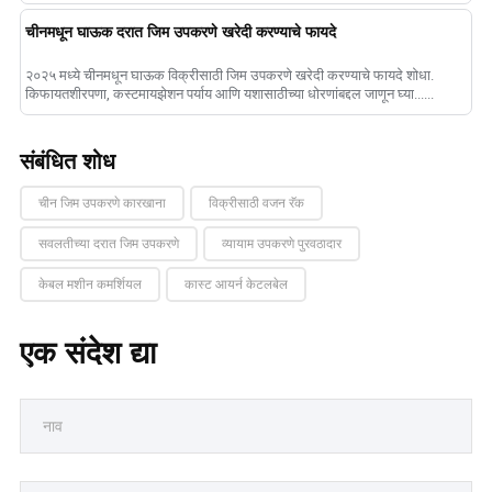
चीनमधून घाऊक दरात जिम उपकरणे खरेदी करण्याचे फायदे
२०२५ मध्ये चीनमधून घाऊक विक्रीसाठी जिम उपकरणे खरेदी करण्याचे फायदे शोधा.
किफायतशीरपणा, कस्टमायझेशन पर्याय आणि यशासाठीच्या धोरणांबद्दल जाणून घ्या......
संबंधित शोध
चीन जिम उपकरणे कारखाना
विक्रीसाठी वजन रॅक
सवलतीच्या दरात जिम उपकरणे
व्यायाम उपकरणे पुरवठादार
केबल मशीन कमर्शियल
कास्ट आयर्न केटलबेल
एक संदेश द्या