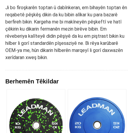
Ji bo firoşkarên toptan û dabînkeran, em bihayên toptan ên
reqabetê pêşkêş dikin da ku bibin alîkar ku para bazarê
berfireh bikin. Kargeha me bi makîneyên pêşkeftî ve hatî
çêkirin ku dikarin fermanên mezin birêve bibin. Em
rêveberiya kalîteyê didin pêşiyê da ku em piştrast bikin ku
hilber li gorî standardên pîşesaziyê ne. Bi rêya karûbarê
OEM-ya me, hûn dikarin hilberên marqeyî li gorî daxwazên
xerîdaran xweş bikin.
Berhemên Têkildar