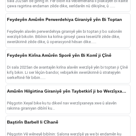
sala 2025an de girîng in. Fêr bibin ka veberhênana li plakayên bi kalîte
çawa ragirtina endaman zêde dike, xerîdarên nû dikişîne, û ......
Feydeyên Amûrên Perwerdehiya Giraniyê yên Bi Toptan
Feydeyên alavên perwerdehiya giraniyê yên bi toptan ji bo salonên
werzîşê bikolin. Bibînin ka kirîna girseyî çawa teserûfê zêde dike,
xwerûkirinê zêde dike, û operasyonê hêsan dike......
Feydeyên Kirîna Amûrên Sporê yên Bi Komî ji Çînê
Di sala 2025an de avantajên kirîna alavên werzîşê yên bi toptan ji Çînê
kifş bikin. Li ser lêçûn-bandor, vebijarkên xwerûkirinê û stratejiyên
serkeftinê fêr bibin......
Amûrên Hilgirtina Giraniyê yên Taybetkirî ji bo Werzîşxaneyan
Pêşgotin Xeyal bike ku tu dikevî nav werzîşxaneya xwe û alavên
rakirina giraniyan dibînî ku...
Baştirîn Barbell li Cîhanê
Pêşgotin Vê wêneyê bibînin: Salona werzîşê ya we bi endamên ku