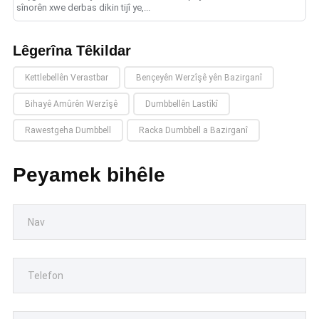
sînorên xwe derbas dikin tijî ye,...
Lêgerîna Têkildar
Kettlebellên Verastbar
Bençeyên Werzîşê yên Bazirganî
Bihayê Amûrên Werzîşê
Dumbbellên Lastîkî
Rawestgeha Dumbbell
Racka Dumbbell a Bazirganî
Peyamek bihêle