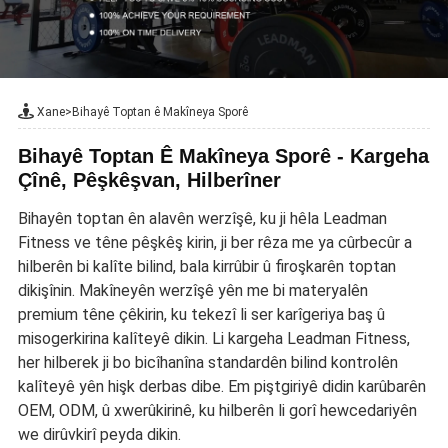
Xane
>
Bihayê Toptan ê Makîneya Sporê
Bihayê Toptan Ê Makîneya Sporê - Kargeha
Çînê, Pêşkêşvan, Hilberîner
Bihayên toptan ên alavên werzîşê, ku ji hêla Leadman
Fitness ve têne pêşkêş kirin, ji ber rêza me ya cûrbecûr a
hilberên bi kalîte bilind, bala kirrûbir û firoşkarên toptan
dikişînin. Makîneyên werzîşê yên me bi materyalên
premium têne çêkirin, ku tekezî li ser karîgeriya baş û
misogerkirina kalîteyê dikin. Li kargeha Leadman Fitness,
her hilberek ji bo bicîhanîna standardên bilind kontrolên
kalîteyê yên hişk derbas dibe. Em piştgiriyê didin karûbarên
OEM, ODM, û xwerûkirinê, ku hilberên li gorî hewcedariyên
we dirûvkirî peyda dikin.