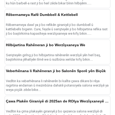
ku hûn barbell-a rast ji bo herî zêde bikar bînin hilbijêrin......
Rêbernameya Rafê Dumbbell & Kettlebell
Rêbernameya dawî ya ji bo refikên giraniyê ji bo dumbbell û
kettlebells bigerin. Cure, feyde û serişteyên ji bo hilbijartina refika rast
ji bo baştirkirina kapasîteya werzîşxaneya we kifş bikin......
Hilbijartina Rahêneran ji bo Werzîşxaneya We
Serişteyên girîng ji bo hilbijartina rahênerên werzîşê yên herî baş,
baştirkirina jêhatîyên tîmê we û razîbûna xerîdar kifş bikin....
Veberhênana li Rahêneran ji bo Salonên Sporê yên Biçûk
Vedîtin ka veberhênana li rahênerên bi kalîte çawa dikare bi rêya
ragirtina endaman û mezinbûna dahatê potansiyela salona werzîşê ya
weya piçûk zêde bike....
Çawa Plakên Giraniyê di 2025an de ROIya Werzîşxaneyê Zêde Dikin
Vedîtin ka çima plakayên giraniyê ji bo qezenca salona werzîşê di