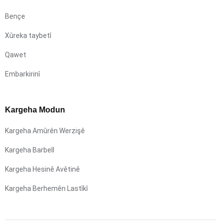
Bençe
Xûreka taybetî
Qawet
Embarkirinî
Kargeha Modun
Kargeha Amûrên Werzişê
Kargeha Barbell
Kargeha Hesinê Avêtinê
Kargeha Berhemên Lastîkî