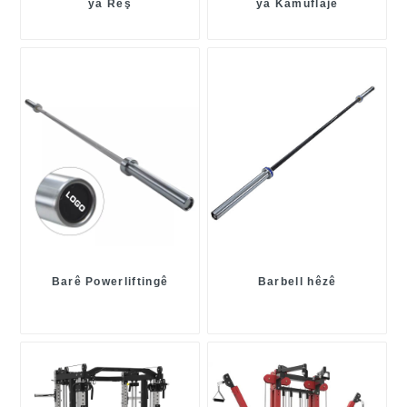
ya Reş
ya Kamuflajê
Barê Powerliftingê
Barbell hêzê