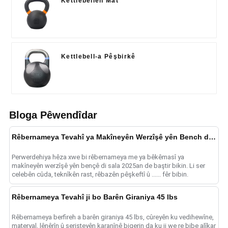
Kettlebellên Mat
Kettlebell-a Pêşbirkê
Bloga Pêwendîdar
Rêbernameya Tevahî ya Makîneyên Werzîşê yên Bench di 2025-an de
Perwerdehiya hêza xwe bi rêbernameya me ya bêkêmasî ya
makîneyên werzîşê yên bençê di sala 2025an de baştir bikin. Li ser
celebên cûda, teknîkên rast, rêbazên pêşkeftî û ...... fêr bibin.
Rêbernameya Tevahî ji bo Barên Giraniya 45 lbs
Rêbernameya berfireh a barên giraniya 45 lbs, cûreyên ku vedihewîne,
materyal, lênêrîn û serişteyên karanînê bigerin da ku ji we re bibe alîkar