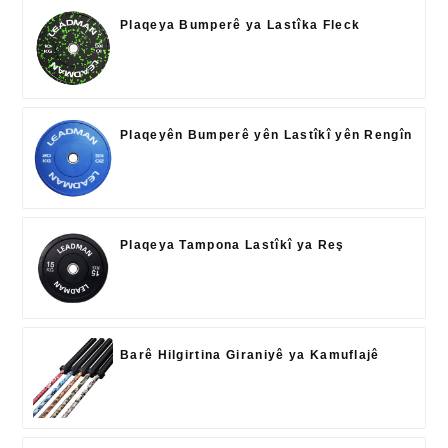
Plaqeya Bumperê ya Lastîka Fleck
Plaqeyên Bumperê yên Lastîkî yên Rengîn
Plaqeya Tampona Lastîkî ya Reş
Barê Hilgirtina Giraniyê ya Kamuflajê