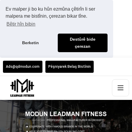
Ev malper ji bo ku hûn ezmûna çêtirîn li ser
malpera me bistînin, çerezan bikar tîne.
Bêtir hîn bibin
Destûrê bide
Berketin
çerezan
Ads@qdmodun.com
Pêşniyarek Belaş Bistînin