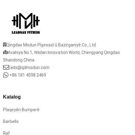
Qingdao Modun Pîşesazî û Bazirganiyê Co., Ltd.
Avahiya No.1, Weilan Innovation World, Chengyang Qingdao
Shandong China.
ads@qdmodun.com
+86 181 4598 2469
Katalog
Plaqeyên Bumperê
Barbells
Raf