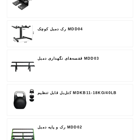
رک دمبل کوچک MDD04
قفسه‌های نگهداری دمبل MDD03
کتل‌بل قابل تنظیم MDKB11-18KG/40LB
رک و پایه دمبل MDD02