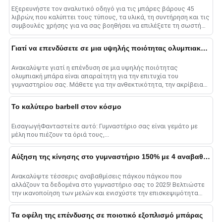
Εξερευνήστε τον αναλυτικό οδηγό για τις μπάρες βάρους 45
λιβρών, που καλύπτει τους τύπους, τα υλικά, τη συντήρηση και τις
συμβουλές χρήσης για να σας βοηθήσει να επιλέξετε τη σωστή
μπάρα για μεγιστοποίηση......
Γιατί να επενδύσετε σε μια υψηλής ποιότητας ολυμπιακή μπάρα;
Ανακαλύψτε γιατί η επένδυση σε μια υψηλής ποιότητας
ολυμπιακή μπάρα είναι απαραίτητη για την επιτυχία του
γυμναστηρίου σας. Μάθετε για την ανθεκτικότητα, την ακρίβεια
και τη στρατηγική της επιχείρησης ......
Το καλύτερο barbell στον κόσμο
ΕισαγωγήΦανταστείτε αυτό: Γυμναστήριο σας είναι γεμάτο με
μέλη που πιέζουν τα όριά τους,...
Αύξηση της κίνησης στο γυμναστήριο 150% με 4 αναβαθμίσεις πάγκου Τύπου πάγκου
Ανακαλύψτε τέσσερις αναβαθμίσεις πάγκου πάγκου που
αλλάζουν τα δεδομένα στο γυμναστήριο σας το 2025! Βελτιώστε
την ικανοποίηση των μελών και ενισχύστε την επισκεψιμότητα
του γυμναστηρίου επενδύοντας σε έξυπνους πάγκους, high-
qua......
Τα οφέλη της επένδυσης σε ποιοτικό εξοπλισμό μπάρας