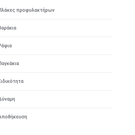
Πλάκες προφυλακτήρων
Βαράκια
Ράφια
Παγκάκια
Ειδικότητα
Δύναμη
Αποθήκευση