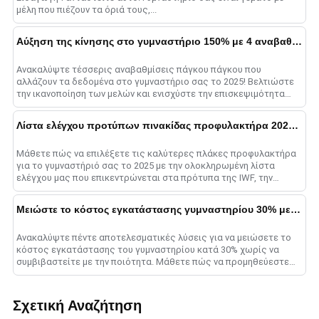
μέλη που πιέζουν τα όριά τους,...
Αύξηση της κίνησης στο γυμναστήριο 150% με 4 αναβαθμίσεις πάγκου Τύπου πάγκου
Ανακαλύψτε τέσσερις αναβαθμίσεις πάγκου πάγκου που
αλλάζουν τα δεδομένα στο γυμναστήριο σας το 2025! Βελτιώστε
την ικανοποίηση των μελών και ενισχύστε την επισκεψιμότητα
του γυμναστηρίου επενδύοντας σε έξυπνους πάγκους, high-
qua......
Λίστα ελέγχου προτύπων πινακίδας προφυλακτήρα 2025: Συμβουλές ποιότητας
Μάθετε πώς να επιλέξετε τις καλύτερες πλάκες προφυλακτήρα
για το γυμναστήριό σας το 2025 με την ολοκληρωμένη λίστα
ελέγχου μας που επικεντρώνεται στα πρότυπα της IWF, την
ποιότητα του υλικού, τις βαθμολογίες αναπήδησης, ένα......
Μειώστε το κόστος εγκατάστασης γυμναστηρίου 30% με 5 Εξοπλισμός Hacks
Ανακαλύψτε πέντε αποτελεσματικές λύσεις για να μειώσετε το
κόστος εγκατάστασης του γυμναστηρίου κατά 30% χωρίς να
συμβιβαστείτε με την ποιότητα. Μάθετε πώς να προμηθεύεστε
εξοπλισμό χονδρικής, να επενδύετε σε πολυλειτουργικό ge......
Σχετική Αναζήτηση