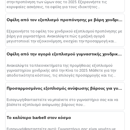
στην προπόνηση των ώμων σας το 2025. Εξερευνήστε τις
κορυφαίες ασκήσεις, τα οφέλη για τους ιδιοκτήτες
γυμναστηρίων και συμβουλές για τη μεγιστοποίηση σας......
Οφέλη από τον εξοπλισμό προπόνησης με βάρη χονδρικής
Εξερευνήστε τα οφέλη του χονδρικού εξοπλισμού προπόνησης με
βάρη για γυμναστήρια. Ανακαλύψτε πώς η μαζική αγορά
μεγιστοποιεί την εξοικονόμηση, ενισχύει την προσαρμογή και
εξορθολογίζει τη λειτουργία......
Οφέλη από την αγορά εξοπλισμού γυμναστικής χονδρικής από την Κίνα
Ανακαλύψτε τα πλεονεκτήματα της προμήθειας εξοπλισμού
γυμναστηρίου χονδρικής από την Κίνα το 2025. Μάθετε για την
αποδοτικότητα κόστους, τις επιλογές προσαρμογής και τις
στρατηγικές για επιτυχία......
Προσαρμοσμένος εξοπλισμός ανύψωσης βάρους για γυμναστήρια
ΕισαγωγήΦανταστείτε να μπαίνετε στο γυμναστήριο σας και να
βλέπετε εξοπλισμό ανύψωσης βάρους που...
Το καλύτερο barbell στον κόσμο
ΕισαγωγήΦανταστείτε αυτό: Γυμναστήριο σας είναι γεμάτο με