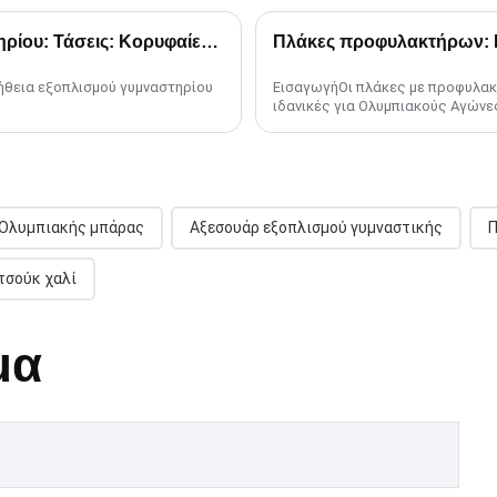
2025 Οδηγός προμήθειας εξοπλισμού γυμναστηρίου: Τάσεις: Κορυφαίες τάσεις
Πλάκες προφυλακτήρων: Μ
ήθεια εξοπλισμού γυμναστηρίου
ΕισαγωγήΟι πλάκες με προφυλακτ
ιδανικές για Ολυμπιακούς Αγώνες
 Ολυμπιακής μπάρας
Αξεσουάρ εξοπλισμού γυμναστικής
Π
τσούκ χαλί
μα