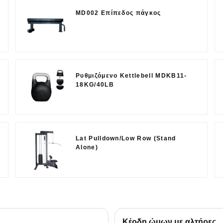
MD002 Επίπεδος πάγκος
Ρυθμιζόμενο Kettlebell MDKB11-
18KG/40LB
Lat Pulldown/Low Row (Stand
Alone)
Κέρδη ώμων με αλτήρες