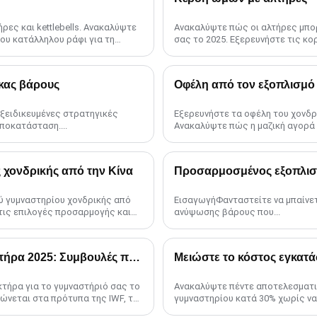
ρες και kettlebells. Ανακαλύψτε
Ανακαλύψτε πώς οι αλτήρες μπο
του κατάλληλου ράφι για τη
σας το 2025. Εξερευνήστε τις κο
γυμναστηρίων και συμβουλές για τ
κας βάρους
Οφέλη από τον εξοπλισμό
εξειδικευμένες στρατηγικές
Εξερευνήστε τα οφέλη του χονδρ
αποκατάσταση....
Ανακαλύψτε πώς η μαζική αγορά 
και εξορθολογίζει τη λειτουργία...
 χονδρικής από την Κίνα
Προσαρμοσμένος εξοπλισ
ύ γυμναστηρίου χονδρικής από
ΕισαγωγήΦανταστείτε να μπαίνετ
 τις επιλογές προσαρμογής και
ανύψωσης βάρους που...
Λίστα ελέγχου προτύπων πινακίδας προφυλακτήρα 2025: Συμβουλές ποιότητας
τήρα για το γυμναστήριό σας το
Ανακαλύψτε πέντε αποτελεσματι
ώνεται στα πρότυπα της IWF, την
γυμναστηρίου κατά 30% χωρίς να
προμηθεύεστε εξοπλισμό χονδρική