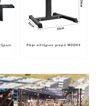
τήρων
Ράφι αλτήρων μικρό MDD04