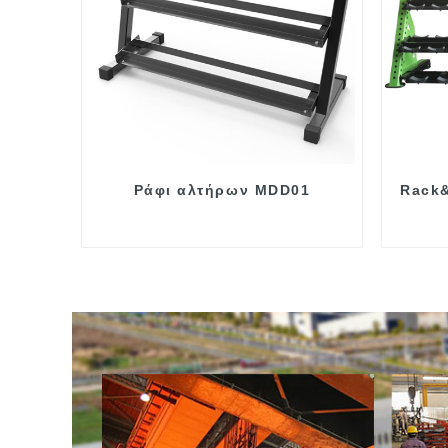
Ράφι αλτήρων MDD01
Rack