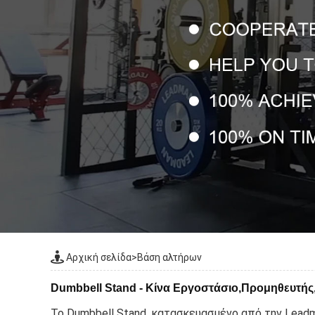
Αρχική σελίδα
>
Βάση αλτήρων
Dumbbell Stand - Κίνα Εργοστάσιο,Προμηθευτή
Το Dumbbell Stand, κατασκευασμένο από την Leadma