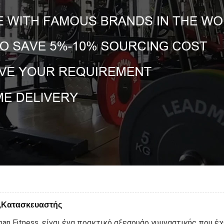
ς,Κατασκευαστής
n Fitness, είναι ένα πρακτικό αξεσουάρ γυμναστικής που έχε