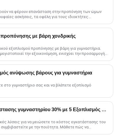
ρούν να φέρουν επανάσταση στην προπόνηση των ώμων
ρυφαίες ασκήσεις, τα οφέλη για τους ιδιοκτήτες
η μεγιστοποίηση σας......
 προπόνησης με βάρη χονδρικής
ικού εξοπλισμού προπόνησης με βάρη για γυμναστήρια.
μεγιστοποιεί την εξοικονόμηση, ενισχύει την προσαρμογή
...
μός ανύψωσης βάρους για γυμναστήρια
ε στο γυμναστήριο σας και να βλέπετε εξοπλισμό
Μειώστε το κόστος εγκατάστασης γυμναστηρίου 30% με 5 Εξοπλισμός Hacks
κές λύσεις για να μειώσετε το κόστος εγκατάστασης του
 συμβιβαστείτε με την ποιότητα. Μάθετε πώς να
ς, να επενδύετε σε πολυλειτουργικό ge......