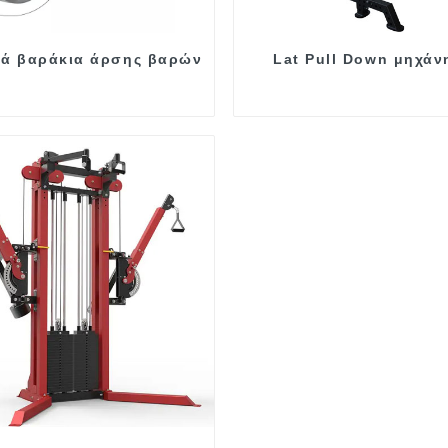
κά βαράκια άρσης βαρών
Lat Pull Down μηχάν