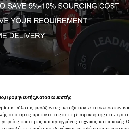
σιο,Προμηθευτής,Κατασκευαστής
 κρίσιμο ρόλο ως μεσάζοντες μεταξύ των κατασκευαστών κα
ηλής ποιότητας προϊόντα της και τη δέσμευσή της στην αριστ
ορυφαίας ποιότητας και προηγμένες τεχνικές κατασκευής. Οι
 τα υψηλότερα πρότυπα. Ως γέφυρα μεταξύ κατασκευαστών κ