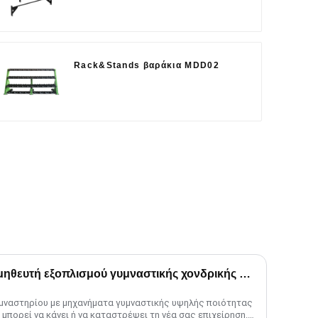
Rack&Stands βαράκια MDD02
Επιλογή του σωστού προμηθευτή εξοπλισμού γυμναστικής χονδρικής για τις ανάγκες του εμπορικού γυμναστηρίου
μναστηρίου με μηχανήματα γυμναστικής υψηλής ποιότητας
 μπορεί να κάνει ή να καταστρέψει τη νέα σας επιχείρηση.