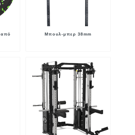
 από
Μπουλ-μπερ 38mm