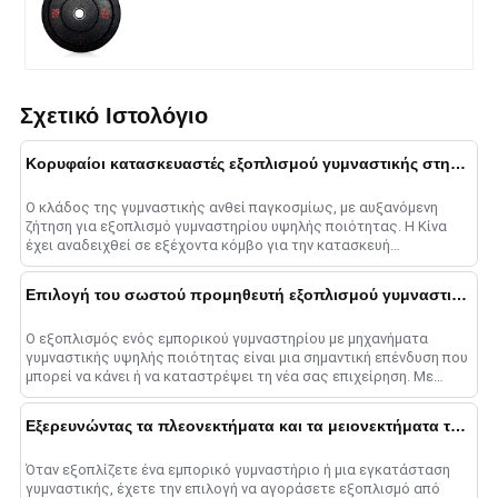
Σχετικό Ιστολόγιο
Κορυφαίοι κατασκευαστές εξοπλισμού γυμναστικής στην Κίνα
Ο κλάδος της γυμναστικής ανθεί παγκοσμίως, με αυξανόμενη
ζήτηση για εξοπλισμό γυμναστηρίου υψηλής ποιότητας. Η Κίνα
έχει αναδειχθεί σε εξέχοντα κόμβο για την κατασκευή
εξοπλισμού γυμναστικής......
Επιλογή του σωστού προμηθευτή εξοπλισμού γυμναστικής χονδρικής για τις ανάγκες του εμπορικού γυμναστηρίου
Ο εξοπλισμός ενός εμπορικού γυμναστηρίου με μηχανήματα
γυμναστικής υψηλής ποιότητας είναι μια σημαντική επένδυση που
μπορεί να κάνει ή να καταστρέψει τη νέα σας επιχείρηση. Με
τόσες πολλές χονδρικές πωλήσεις εξοπλισμού s......
Εξερευνώντας τα πλεονεκτήματα και τα μειονεκτήματα της αγοράς από έναν προμηθευτή εξοπλισμού γυμναστικής έναντι του εργοστασίου εξοπλισμού γυμναστικής
Όταν εξοπλίζετε ένα εμπορικό γυμναστήριο ή μια εγκατάσταση
γυμναστικής, έχετε την επιλογή να αγοράσετε εξοπλισμό από