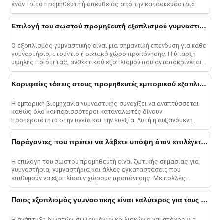
έναν τρίτο προμηθευτή ή απευθείας από την κατασκευάστρια
εταιρεία fa......
Επιλογή του σωστού προμηθευτή εξοπλισμού γυμναστικής: Ο απόλυτος οδηγός
Ο εξοπλισμός γυμναστικής είναι μια σημαντική επένδυση για κάθε
γυμναστήριο, στούντιο ή οικιακό χώρο προπόνησης. Η ύπαρξη
υψηλής ποιότητας, ανθεκτικού εξοπλισμού που ανταποκρίνεται
στις ανάγκες σας είναι ζωτικής σημασίας για το ......
Κορυφαίες τάσεις στους προμηθευτές εμπορικού εξοπλισμού γυμναστικής
Η εμπορική βιομηχανία γυμναστικής συνεχίζει να αναπτύσσεται
καθώς όλο και περισσότεροι καταναλωτές δίνουν
προτεραιότητα στην υγεία και την ευεξία. Αυτή η αυξανόμενη
ζήτηση οδηγεί στη συνεχή καινοτομία μεταξύ των fitness e......
Παράγοντες που πρέπει να λάβετε υπόψη όταν επιλέγετε έναν προμηθευτή εξοπλισμού γυμναστικής
Η επιλογή του σωστού προμηθευτή είναι ζωτικής σημασίας για
γυμναστήρια, γυμναστήρια και άλλες εγκαταστάσεις που
επιθυμούν να εξοπλίσουν χώρους προπόνησης. Με πολλές
εταιρείες εξοπλισμού για να επιλέξετε......
Ποιος εξοπλισμός γυμναστικής είναι καλύτερος για τους κοιλιακούς;
Η ανάπτυξη δυνατών, σμιλευμένων κοιλιακών είναι στόχος για