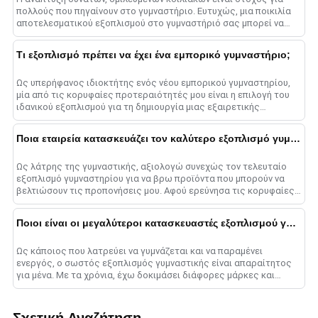
πολλούς που πηγαίνουν στο γυμναστήριο. Ευτυχώς, μια ποικιλία
αποτελεσματικού εξοπλισμού στο γυμναστήριό σας μπορεί να
στοχεύσει τους κοιλιακούς μύες και να λάβει......
Τι εξοπλισμό πρέπει να έχει ένα εμπορικό γυμναστήριο;
Ως υπερήφανος ιδιοκτήτης ενός νέου εμπορικού γυμναστηρίου,
μία από τις κορυφαίες προτεραιότητές μου είναι η επιλογή του
ιδανικού εξοπλισμού για τη δημιουργία μιας εξαιρετικής
προπονητικής εμπειρίας για τα μέλη. ......
Ποια εταιρεία κατασκευάζει τον καλύτερο εξοπλισμό γυμναστικής;
Ως λάτρης της γυμναστικής, αξιολογώ συνεχώς τον τελευταίο
εξοπλισμό γυμναστηρίου για να βρω προϊόντα που μπορούν να
βελτιώσουν τις προπονήσεις μου. Αφού ερεύνησα τις κορυφαίες
μάρκες στο ......
Ποιοι είναι οι μεγαλύτεροι κατασκευαστές εξοπλισμού γυμναστικής;
Ως κάποιος που λατρεύει να γυμνάζεται και να παραμένει
ενεργός, ο σωστός εξοπλισμός γυμναστικής είναι απαραίτητος
για μένα. Με τα χρόνια, έχω δοκιμάσει διάφορες μάρκες και
μοντέλα......
Σχετική Αναζήτηση