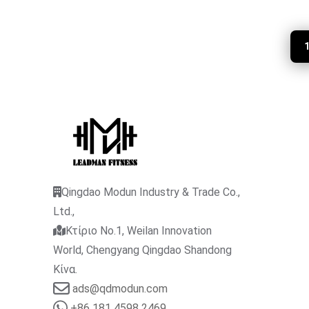
Qingdao Modun Industry & Trade Co.,
Ltd.,
Κτίριο No.1, Weilan Innovation
World, Chengyang Qingdao Shandong
Κίνα.
ads@qdmodun.com
+86 181 4598 2469