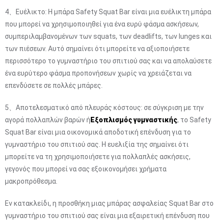
4、Ευέλικτο: Η μπάρα Safety Squat Bar είναι μια ευέλικτη μπάρα
που μπορεί να χρησιμοποιηθεί για ένα ευρύ φάσμα ασκήσεων,
συμπεριλαμβανομένων των squats, των deadlifts, των lunges και
των πιέσεων. Αυτό σημαίνει ότι μπορείτε να αξιοποιήσετε
περισσότερο το γυμναστήριο του σπιτιού σας και να απολαύσετε
ένα ευρύτερο φάσμα προπονήσεων χωρίς να χρειάζεται να
επενδύσετε σε πολλές μπάρες.
5、Αποτελεσματικό από πλευράς κόστους: σε σύγκριση με την
αγορά πολλαπλών βαρών ή
Εξοπλισμός γυμναστικής
, το Safety
Squat Bar είναι μια οικονομικά αποδοτική επένδυση για το
γυμναστήριο του σπιτιού σας. Η ευελιξία της σημαίνει ότι
μπορείτε να τη χρησιμοποιήσετε για πολλαπλές ασκήσεις,
γεγονός που μπορεί να σας εξοικονομήσει χρήματα
μακροπρόθεσμα.
Εν κατακλείδι, η προσθήκη μιας μπάρας ασφαλείας Squat Bar στο
γυμναστήριο του σπιτιού σας είναι μια εξαιρετική επένδυση που