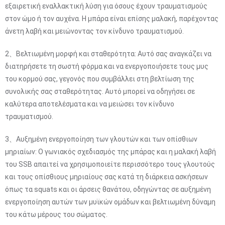
εξαιρετική εναλλακτική λύση για όσους έχουν τραυματισμούς
στον ώμο ή τον αυχένα. Η μπάρα είναι επίσης μαλακή, παρέχοντας
άνετη λαβή και μειώνοντας τον κίνδυνο τραυματισμού.
2、Βελτιωμένη μορφή και σταθερότητα: Αυτό σας αναγκάζει να
διατηρήσετε τη σωστή φόρμα και να ενεργοποιήσετε τους μυς
του κορμού σας, γεγονός που συμβάλλει στη βελτίωση της
συνολικής σας σταθερότητας. Αυτό μπορεί να οδηγήσει σε
καλύτερα αποτελέσματα και να μειώσει τον κίνδυνο
τραυματισμού.
3、Αυξημένη ενεργοποίηση των γλουτών και των οπίσθιων
μηριαίων: Ο γωνιακός σχεδιασμός της μπάρας και η μαλακή λαβή
του SSB απαιτεί να χρησιμοποιείτε περισσότερο τους γλουτούς
και τους οπίσθιους μηριαίους σας κατά τη διάρκεια ασκήσεων
όπως τα squats και οι άρσεις θανάτου, οδηγώντας σε αυξημένη
ενεργοποίηση αυτών των μυϊκών ομάδων και βελτιωμένη δύναμη
του κάτω μέρους του σώματος.