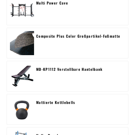
Multi Power Cave
Composite Plus Color Großpartikel-Fußmatte
MD-KP1112 Verstellbare Hantelbank
Mattierte Kettlebells