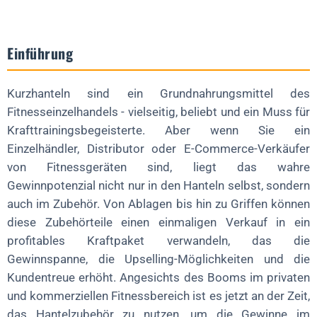
FAQ über Kurzhantel-Zubehör
Einführung
Welches ist das beste Zubehör, um mit dem Verkauf zu
beginnen?
Kurzhanteln sind ein Grundnahrungsmittel des
Wie steigern Accessoires den Gewinn?
Fitnesseinzelhandels - vielseitig, beliebt und ein Muss für
Sind sie den Platz im Inventar wert?
Krafttrainingsbegeisterte. Aber wenn Sie ein
Können kleine Einzelhändler konkurrieren?
Einzelhändler, Distributor oder E-Commerce-Verkäufer
von Fitnessgeräten sind, liegt das wahre
Warum sollte man Zubehör aus China beziehen?
Gewinnpotenzial nicht nur in den Hanteln selbst, sondern
Einpacken
auch im Zubehör. Von Ablagen bis hin zu Griffen können
Sind Sie bereit, Ihre Einzelhandelsgewinne zu steigern?
diese Zubehörteile einen einmaligen Verkauf in ein
profitables Kraftpaket verwandeln, das die
Gewinnspanne, die Upselling-Möglichkeiten und die
Kundentreue erhöht. Angesichts des Booms im privaten
und kommerziellen Fitnessbereich ist es jetzt an der Zeit,
das Hantelzubehör zu nutzen, um die Gewinne im