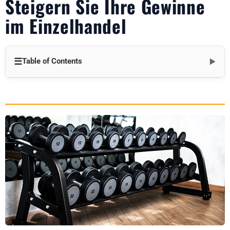
Steigern Sie Ihre Gewinne
im Einzelhandel
☰
Table of Contents
▼
Einführung
Die Gewinnherausforderung im Fitness-Einzelhandel
Warum Zubehör eine große Sache ist
Top-Hantelzubehör für Gewinnwachstum
Wie Accessoires Ihr Geschäftsergebnis verbessern
Strategien zur Maximierung von Zubehörverkäufen
Der Gewinn zahlt sich aus