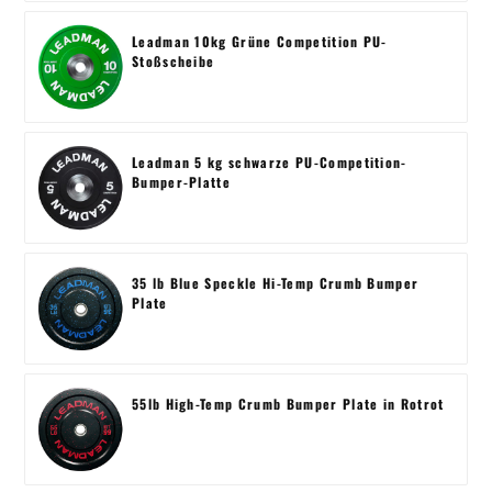
Leadman 10kg Grüne Competition PU-
Stoßscheibe
Leadman 5 kg schwarze PU-Competition-
Bumper-Platte
35 lb Blue Speckle Hi-Temp Crumb Bumper
Plate
55lb High-Temp Crumb Bumper Plate in Rotrot