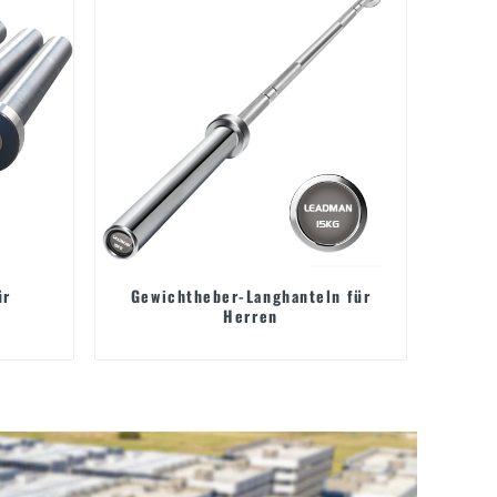
ür
Gewichtheber-Langhanteln für
Herren