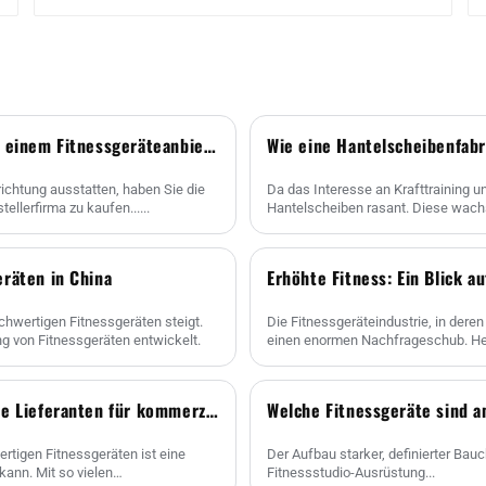
Untersuchung der Vor- und Nachteile des Kaufs bei einem Fitnessgeräteanbieter im Vergleich zu einer Fitnessgerätefabrik
ichtung ausstatten, haben Sie die
Da das Interesse an Krafttraining un
ellerfirma zu kaufen......
Hantelscheiben rasant. Diese wachs
eräten in China
Erhöhte Fitness: Ein Blick a
hwertigen Fitnessgeräten steigt.
Die Fitnessgeräteindustrie, in deren
g von Fitnessgeräten entwickelt.
einen enormen Nachfrageschub. Heut
Die Auswahl der richtigen Großhandel Fitnessgeräte Lieferanten für kommerzielle Fitnessstudio Bedürfnisse
Welche Fitnessgeräte sind 
rtigen Fitnessgeräten ist eine
Der Aufbau starker, definierter Bauc
kann. Mit so vielen
Fitnessstudio-Ausrüstung...