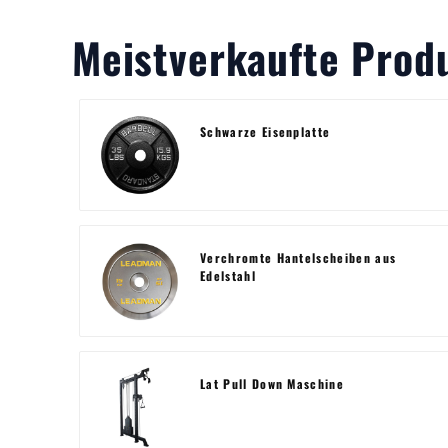
Meistverkaufte Prod
Schwarze Eisenplatte
Verchromte Hantelscheiben aus
Edelstahl
Lat Pull Down Maschine