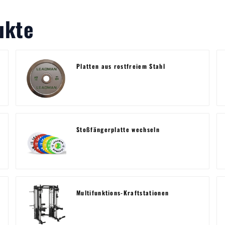
ukte
Platten aus rostfreiem Stahl
Stoßfängerplatte wechseln
Multifunktions-Kraftstationen