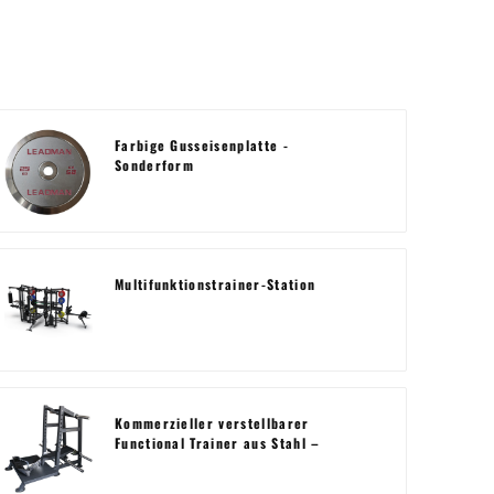
Farbige Gusseisenplatte -
Sonderform
Multifunktionstrainer-Station
Kommerzieller verstellbarer
Functional Trainer aus Stahl –
Krafttraining-Station