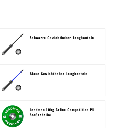
Schwarze Gewichtheber-Langhanteln
Blaue Gewichtheber-Langhanteln
Leadman 10kg Grüne Competition PU-
Stoßscheibe