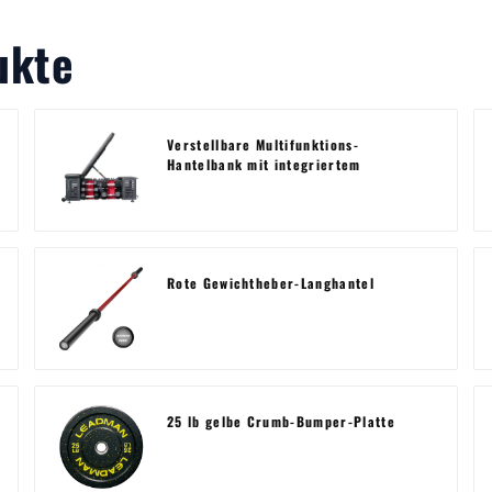
ukte
Verstellbare Multifunktions-
Hantelbank mit integriertem
Ablagefach
Rote Gewichtheber-Langhantel
25 lb gelbe Crumb-Bumper-Platte