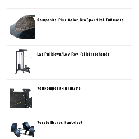
Composite Plus Color Großpartikel-Fußmatte
Lat Pulldown/Low Row (alleinstehend)
Vollkomposit-Fußmatte
Verstellbares Hantelset