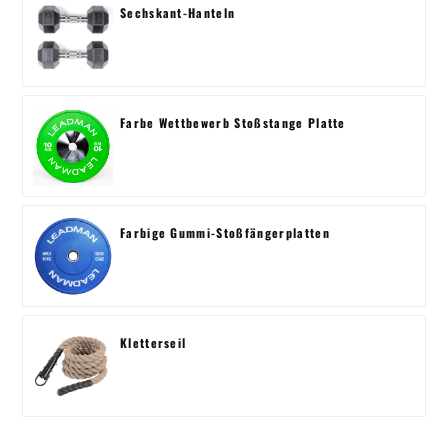
Sechskant-Hanteln
Farbe Wettbewerb Stoßstange Platte
Farbige Gummi-Stoßfängerplatten
Kletterseil