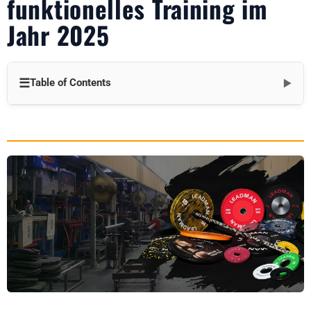
funktionelles Training im
Jahr 2025
☰
Table of Contents
▼
Einführung
A. Definition von funktionellem Training
B. Vorteile des funktionellen Trainings
Die besten funktionellen Trainingsgeräte für 2025
A. Widerstandsbänder
B. Kettlebells
C. TRX-Aufhängungstrainer
D. Plyometrische Boxen