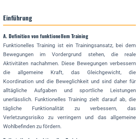
E. Hanteln
Einführung
F. Kurzhanteln
G. Medizinbälle
A. Definition von funktionellem Training
H. Bosu-Bälle
Funktionelles Training ist ein Trainingsansatz, bei dem
I. Kampftaue
Bewegungen im Vordergrund stehen, die reale
J. Elastische Bänder
Aktivitäten nachahmen. Diese Bewegungen verbessern
Überlegungen zur Auswahl von funktionellen Trainingsgeräten
die allgemeine Kraft, das Gleichgewicht, die
Koordination und die Beweglichkeit und sind daher für
Beispiel für funktionelle Trainingsübungen
alltägliche Aufgaben und sportliche Leistungen
A. Workout für Anfänger:
unerlässlich. Funktionelles Training zielt darauf ab, die
tägliche Funktionalität zu verbessern, das
B. Workout für Fortgeschrittene:
Verletzungsrisiko zu verringern und das allgemeine
C. Workout für Fortgeschrittene:
Wohlbefinden zu fördern.
Erweiterte funktionelle Trainingsgeräte