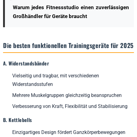
Trainingsgeräten?
Warum jedes Fitnessstudio einen zuverlässigen
Wie wähle ich die richtigen Trainingsgeräte für meine
Großhändler für Geräte braucht
Bedürfnisse aus?
Welche Sicherheitsrichtlinien sollte ich beim funktionellen
Training beachten?
Die besten funktionellen Trainingsgeräte für 2025
A. Widerstandsbänder
Vielseitig und tragbar, mit verschiedenen
Widerstandsstufen
Mehrere Muskelgruppen gleichzeitig beanspruchen
Verbesserung von Kraft, Flexibilität und Stabilisierung
B. Kettlebells
Einzigartiges Design fördert Ganzkörperbewegungen