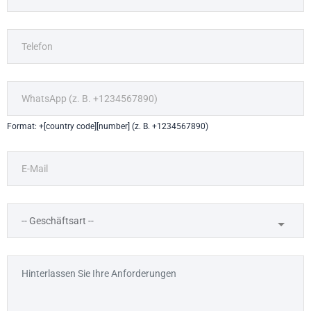
Format: +[country code][number] (z. B. +1234567890)