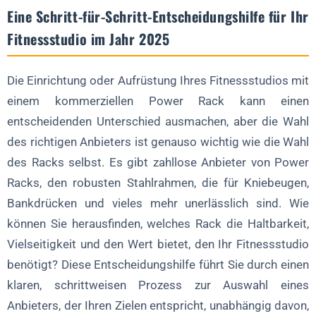
Schritt 5: Entsprechen sie den Branchentrends von 2025?
Eine Schritt-für-Schritt-Entscheidungshilfe für Ihr
Fitnessstudio im Jahr 2025
Ihr Weg zum perfekten Lieferanten
Sind Sie bereit, Ihren idealen Power Rack-Lieferanten zu finden?
Die Einrichtung oder Aufrüstung Ihres Fitnessstudios mit
FAQ: Ihre Fragen zur Auswahl eines Power Rack-Lieferanten
einem kommerziellen Power Rack kann einen
Auf welche Materialien sollte ich bei einem kommerziellen
entscheidenden Unterschied ausmachen, aber die Wahl
Power Rack achten?
des richtigen Anbieters ist genauso wichtig wie die Wahl
Kann ich Lieferanten mit umweltfreundlichen
des Racks selbst. Es gibt zahllose Anbieter von Power
Stromversorgungssystemen finden?
Racks, den robusten Stahlrahmen, die für Kniebeugen,
Wie viel sollte ich für ein kommerzielles Power Rack einplanen?
Bankdrücken und vieles mehr unerlässlich sind. Wie
Was ist, wenn ich in meinem Fitnessstudio nur wenig Platz
können Sie herausfinden, welches Rack die Haltbarkeit,
habe?
Vielseitigkeit und den Wert bietet, den Ihr Fitnessstudio
Wie überprüfe ich die Qualität und den Support eines
benötigt? Diese Entscheidungshilfe führt Sie durch einen
Lieferanten?
klaren, schrittweisen Prozess zur Auswahl eines
Anbieters, der Ihren Zielen entspricht, unabhängig davon,