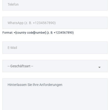
Format: +[country code][number] (z. B. +1234567890)