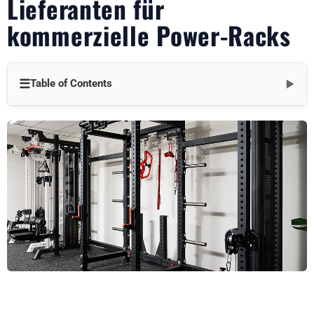
Lieferanten für
kommerzielle Power-Racks
☰
Table of Contents
▼
Eine Schritt-für-Schritt-Entscheidungshilfe für Ihr
Fitnessstudio im Jahr 2025
Schritt 1: Bieten sie dauerhafte, qualitativ hochwertige Power
Racks an?
Schritt 2: Erfüllen sie Ihre Anforderungen an Platz und
Vielseitigkeit?
Schritt 3: Unterstützen sie Nachhaltigkeit und Compliance?
Schritt 4: Sind die Preise und der Support wettbewerbsfähig?