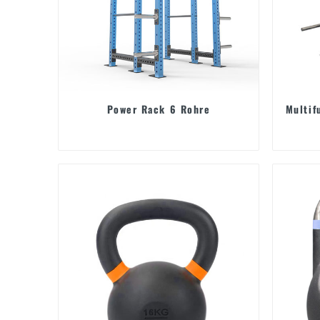
Power Rack 6 Rohre
Multif