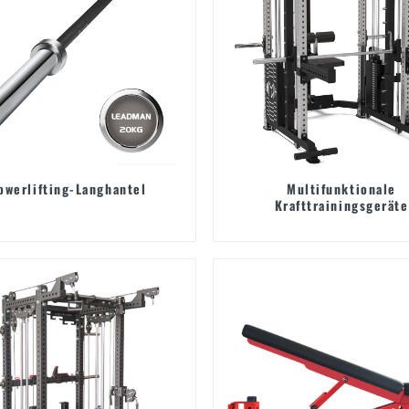
owerlifting-Langhantel
Multifunktionale
Krafttrainingsgeräte