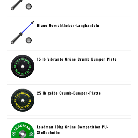
Blaue Gewichtheber-Langhanteln
15 lb Vibrante Grüne Crumb Bumper Plate
25 lb gelbe Crumb-Bumper-Platte
Leadman 10kg Grüne Competition PU-
Stoßscheibe