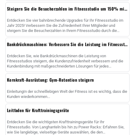
Steigern Sie die Besucherzahlen im Fitnessstudio um 150% mit 4 Upgrades für Bankdrücken
Entdecken Sie vier bahnbrechende Upgrades für Ihr Fitnessstudio im
Jahr 2025! Verbessern Sie die Zufriedenheit Ihrer Mitglieder und
steigern Sie die Besucherzahlen in Ihrem Fitnessstudio durch die
Investition in intelligente Bänke, High-Qua......
Bankdrückmaschinen: Verbessern Sie die Leistung im Fitnessstudio
Entdecken Sie, wie Bankdrückmaschinen die Leistung von
Fitnessstudios steigern, die Kundenzufriedenheit verbessern und die
Kundenbindung mit maßgeschneiderten Lösungen für jedes
Fitnessniveau erhöhen können....
Kernkraft-Ausrüstung: Gym-Retention steigern
EinleitungIn der schnelllebigen Welt der Fitness ist es wichtig, dass die
Kunden wiederkommen...
Leitfaden für Krafttrainingsgeräte
Entdecken Sie die wichtigsten Krafttrainingsgeräte für Ihr
Fitnessstudio. Von Langhanteln bis hin zu Power Racks: Erfahren Sie,
wie Sie langlebige, vielseitige Geräte auswählen, die den