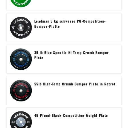
Leadman 5 kg schwarze PU-Competition-
Bumper-Platte
35 lb Blue Speckle Hi-Temp Crumb Bumper
Plate
55lb High-Temp Crumb Bumper Plate in Rotrot
45-Pfund-Black-Competition-Weight Plate