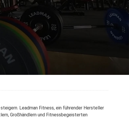
 steigern. Leadman Fitness, ein führender Hersteller
rtlern, Großhändlern und Fitnessbegeisterten