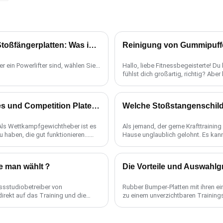
Olympia-Stoßfängerplatten vs. Kraftdreikampf-Stoßfängerplatten: Was ist der Unterschied?
Reinigung von Gummipuff
r ein Powerlifter sind, wählen Sie...
Hallo, liebe Fitnessbegeisterte! Du
fühlst dich großartig, richtig? Aber
Was ist der Unterschied zwischen Bumper Plates und Competition Plates?
Welche Stoßstangenschilde
?Als Wettkampfgewichtheber ist es
Als jemand, der gerne Krafttraining
haben, die gut funktionieren......
Hause unglaublich gelohnt. Es kan
kaufen soll, ......
ie man wählt？
Die Vorteile und Auswahlg
essstudiobetreiber von
Rubber Bumper-Platten mit ihren ein
direkt auf das Training und die
zu einem unverzichtbaren Trainings