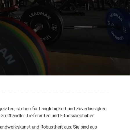
eräten, stehen für Langlebigkeit und Zuverlässigkeit
Großhändler, Lieferanten und Fitnessliebhaber.
andwerkskunst und Robustheit aus. Sie sind aus