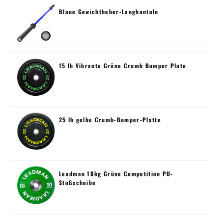
Blaue Gewichtheber-Langhanteln
15 lb Vibrante Grüne Crumb Bumper Plate
25 lb gelbe Crumb-Bumper-Platte
Leadman 10kg Grüne Competition PU-
Stoßscheibe