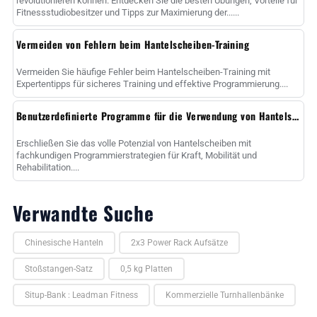
revolutionieren können. Entdecken Sie die besten Übungen, Vorteile für
Fitnessstudiobesitzer und Tipps zur Maximierung der......
Vermeiden von Fehlern beim Hantelscheiben-Training
Vermeiden Sie häufige Fehler beim Hantelscheiben-Training mit
Expertentipps für sicheres Training und effektive Programmierung....
Benutzerdefinierte Programme für die Verwendung von Hantelscheiben
Erschließen Sie das volle Potenzial von Hantelscheiben mit
fachkundigen Programmierstrategien für Kraft, Mobilität und
Rehabilitation....
Verwandte Suche
Chinesische Hanteln
2x3 Power Rack Aufsätze
Stoßstangen-Satz
0,5 kg Platten
Situp-Bank : Leadman Fitness
Kommerzielle Turnhallenbänke