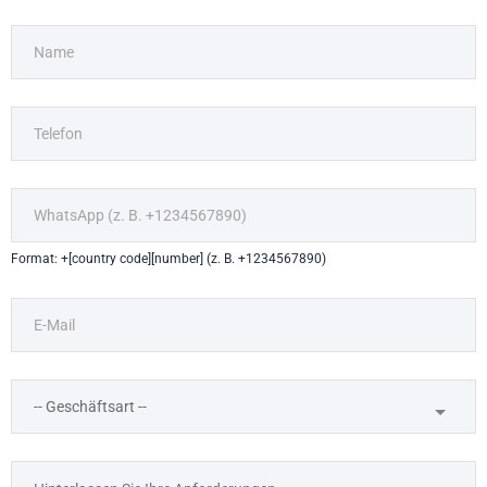
Format: +[country code][number] (z. B. +1234567890)