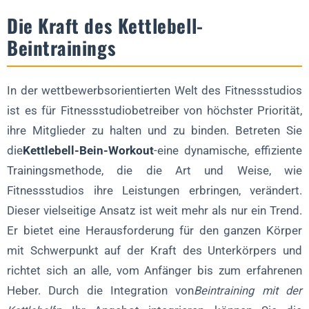
Heben Sie die Mitarbeiterbindung auf neue Höhen
Die Kraft des Kettlebell-
Sind Sie bereit, Ihr Fitnessstudio umzugestalten?
Beintrainings
In der wettbewerbsorientierten Welt des Fitnessstudios
ist es für Fitnessstudiobetreiber von höchster Priorität,
ihre Mitglieder zu halten und zu binden. Betreten Sie
die
Kettlebell-Bein-Workout
-eine dynamische, effiziente
Trainingsmethode, die die Art und Weise, wie
Fitnessstudios ihre Leistungen erbringen, verändert.
Dieser vielseitige Ansatz ist weit mehr als nur ein Trend.
Er bietet eine Herausforderung für den ganzen Körper
mit Schwerpunkt auf der Kraft des Unterkörpers und
richtet sich an alle, vom Anfänger bis zum erfahrenen
Heber. Durch die Integration von
Beintraining mit der