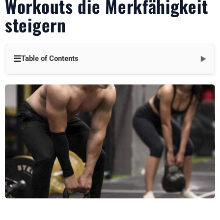
Workouts die Merkfähigkeit
steigern
☰
Table of Contents
▼
Die Kraft des Kettlebell-Beintrainings
Warum Fitnessstudios sich auf Kettlebell-Beintrainings
konzentrieren sollten
Ein 30-minütiger Kettlebell-Bein-Workout-Plan
Integration des Kettlebell-Trainings in Ihr Fitnessstudio
Überlegungen zur Ausrüstung für das Kettlebell-Training
Messung der Auswirkungen auf die Mitgliedererhaltung