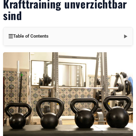
Krafttraining unverzichtbar
sind
☰
Table of Contents
▼
Kettlebell-Ganzkörper-Workout für Kraft und Kondition
Kettlebell-Übungen für Kernkraft und Stabilität
Funktionelle Stärke und Flexibilität
Kettlebell-Training für kardiovaskuläre Gesundheit und
Ausdauer
Kurze Zeit, hohe Ergebnisse
Vielseitigkeit und Anpassungsfähigkeit