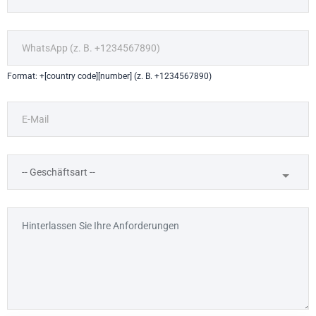
Format: +[country code][number] (z. B. +1234567890)