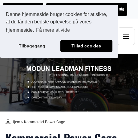
Ads@qdmodun.com
Få et uforpligtende tilbud skræddersyet til dig
Denne hjemmeside bruger cookies for at sikre,
at du får den bedste oplevelse på vores
hjemmeside.
Få mere at vide
Tilbagegang
Tillad cookies
Hjem
>
Kommerciel Power Cage
Kommerciel Power Cage -