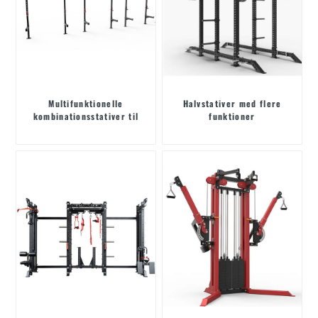
Multifunktionelle
Halvstativer med flere
kombinationsstativer til
funktioner
styrketræning