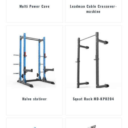
Multi Power Cave
Leadman Cable Crossover-
maskine
Halve stativer
Squat Rack MD-KP0204