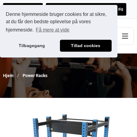
Ads@qdmodun.com
Få et uforpligtende tilbud skræddersyet til dig
Denne hjemmeside bruger cookies for at sikre,
at du får den bedste oplevelse på vores
hjemmeside.
Få mere at vide
Tilbagegang
Tillad cookies
Hjem
Power Racks