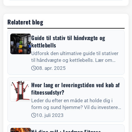
Relateret blog
Guide til stativ til håndvægte og
kettlebells
Udforsk den ultimative guide til stativer
til håndvægte og kettlebells. Lær om
forskellige typer, fordele og få tips til at
08. apr. 2025
vælge det rette stativ, så du optimerer
dit træningsområde
Hvor lang er leveringstiden ved køb af
fitnessudstyr?
Leder du efter en måde at holde dig i
form og sund hjemme? Vil du investere i
træningsudstyr, der kan hjælpe dig med
10. juli 2023
at nå dine mål? Hvis ja, så skal du m.
Nå dine mål : Leadman Fitness