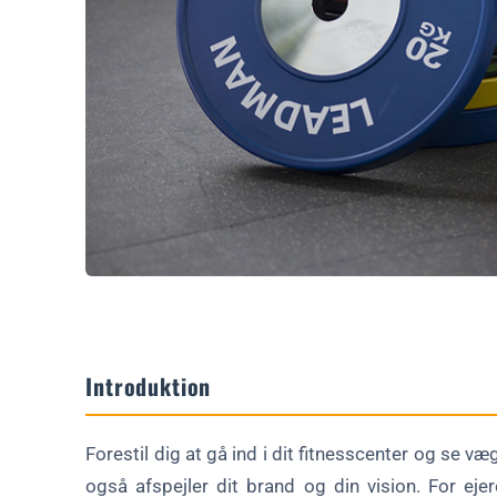
Nøglefunktioner i tilpasset vægtløftningsudstyr
1. Holdbar konstruktion
2. Alsidigt design
3. Medlemsvenlige tiltag
Udforsk mulighederne for tilpasning
1. Branding-elementer
2. Funktionelle tilpasninger
3. Pladsbesparende løsninger
Sourcing af skræddersyet udstyr: Tips til ejere af fitness
1. Afklar dine mål
Introduktion
2. Planlæg for produktionstid
3. Udnyt mængderabatter
Forestil dig at gå ind i dit fitnesscenter og se v
Vedligeholdelse af dit brugerdefinerede udstyr
også afspejler dit brand og din vision. For ej