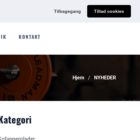
@qdmodun.com
Få et uforpligtende tilbud skræddersyet til dig
Tilbagegang
Tillad cookies
RIK
KONTAKT
Hjem
NYHEDER
Kategori
Kofangerplader