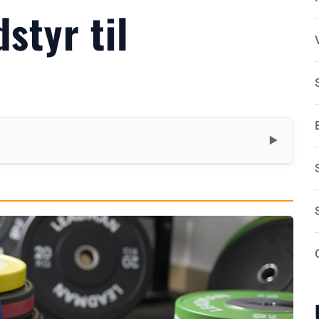
styr til
▼
e