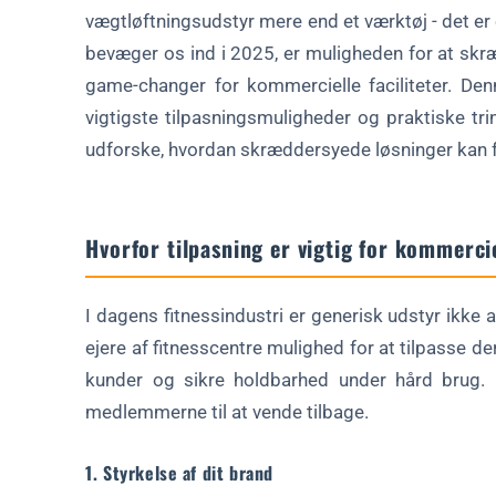
vægtløftningsudstyr mere end et værktøj - det er e
Ofte stillede spørgsmål om tilpasset vægtløftningsudsty
bevæger os ind i 2025, er muligheden for at skræ
Hvilket udstyr kan tilpasses?
game-changer for kommercielle faciliteter. Den
Hvor lang tid tager det at få specialudstyr?
vigtigste tilpasningsmuligheder og praktiske trin 
udforske, hvordan skræddersyede løsninger kan f
Forbedrer tilpasning fitnesscentrets rentabilitet?
Kan jeg teste brugerdefinerede designs før en stor ordre?
Konklusion
Hvorfor tilpasning er vigtig for kommercie
Er du klar til at tilpasse dit fitnesscenters vægtløftningsuds
I dagens fitnessindustri er generisk udstyr ikke
ejere af fitnesscentre mulighed for at tilpasse d
kunder og sikre holdbarhed under hård brug. 
medlemmerne til at vende tilbage.
1. Styrkelse af dit brand