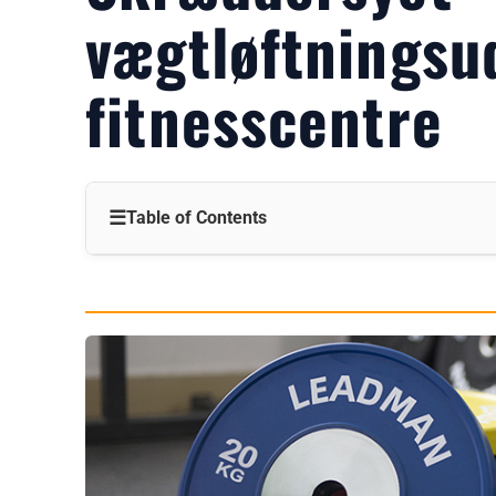
vægtløftningsud
fitnesscentre
☰
Table of Contents
Introduktion
Hvorfor tilpasning er vigtig for kommercielle fitnesscentr
1. Styrkelse af dit brand
2. Opfyldelse af specifikke træningsbehov
3. Maksimering af pladseffektivitet