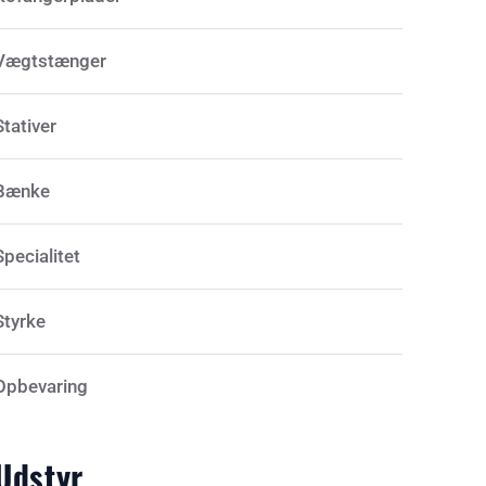
Vægtstænger
Stativer
Bænke
Specialitet
Styrke
Opbevaring
Udstyr