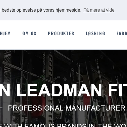
Ads
en bedste oplevelse på vores hjemmeside.
Få mere at vide
HJEM
OM OS
PRODUKTER
LØSNING
FAB