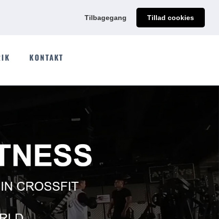
@qdmodun.com
Få et uforpligtende tilbud skræddersyet til dig
Tilbagegang
Tillad cookies
RIK
KONTAKT