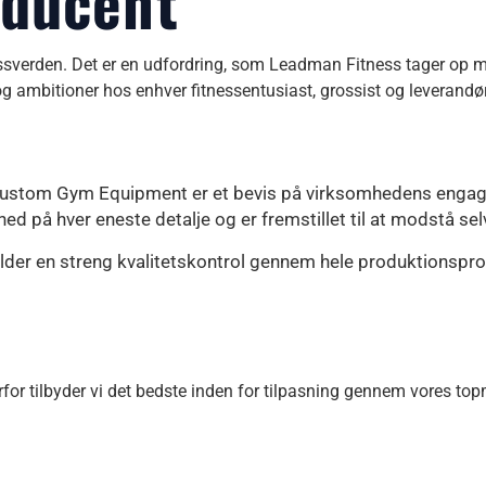
oducent
nessverden. Det er en udfordring, som Leadman Fitness tager op m
ambitioner hos enhver fitnessentusiast, grossist og leverandør
ustom Gym Equipment er et bevis på virksomhedens engageme
 på hver eneste detalje og er fremstillet til at modstå sel
older en streng kvalitetskontrol gennem hele produktionsproc
rfor tilbyder vi det bedste inden for tilpasning gennem vores t