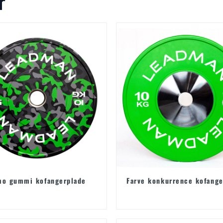
r
o gummi kofangerplade
Farve konkurrence kofange