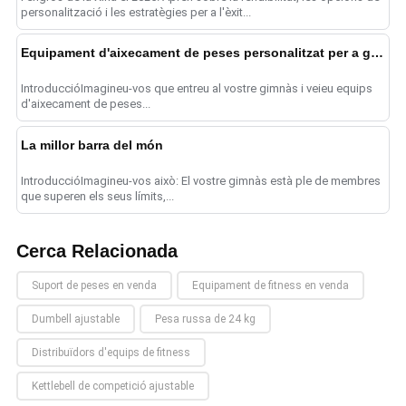
personalització i les estratègies per a l'èxit...
Equipament d'aixecament de peses personalitzat per a gimnasos
IntroduccióImagineu-vos que entreu al vostre gimnàs i veieu equips
d'aixecament de peses...
La millor barra del món
IntroduccióImagineu-vos això: El vostre gimnàs està ple de membres
que superen els seus límits,...
Cerca Relacionada
Suport de peses en venda
Equipament de fitness en venda
Dumbell ajustable
Pesa russa de 24 kg
Distribuïdors d'equips de fitness
Kettlebell de competició ajustable