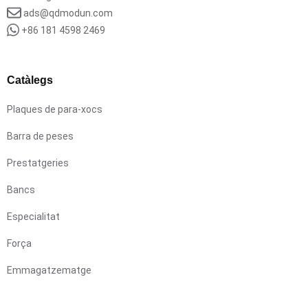
ads@qdmodun.com
+86 181 4598 2469
Catàlegs
Plaques de para-xocs
Barra de peses
Prestatgeries
Bancs
Especialitat
Força
Emmagatzematge