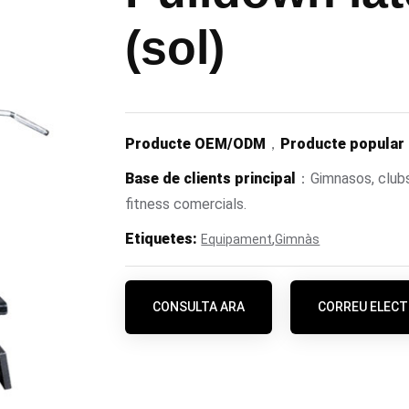
(sol)
Producte OEM/ODM
，
Producte popular
Base de clients principal
：Gimnasos, clubs 
fitness comercials.
Etiquetes:
,
Equipament
Gimnàs
CONSULTA ARA
CORREU ELECT