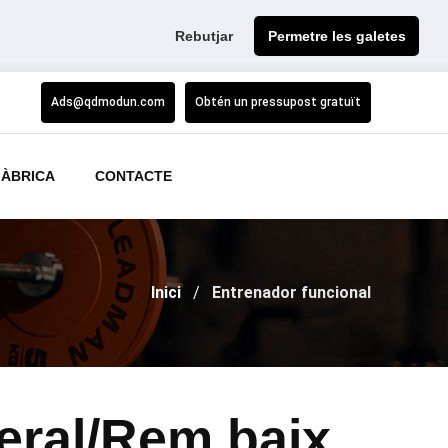
Rebutjar
Permetre les galetes
Ads@qdmodun.com
Obtén un pressupost gratuït
FÀBRICA
CONTACTE
Inici
Entrenador funcional
eral/Rem baix