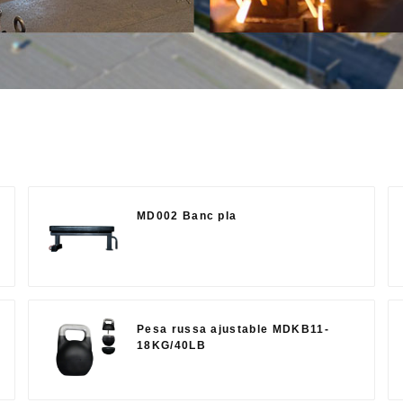
MD002 Banc pla
Pesa russa ajustable MDKB11-
18KG/40LB