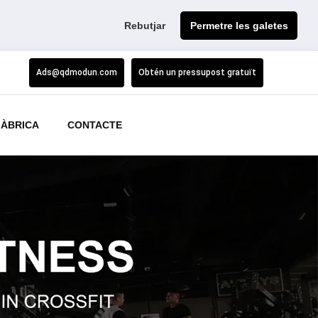
Rebutjar
Permetre les galetes
Ads@qdmodun.com
Obtén un pressupost gratuït
FÀBRICA
CONTACTE