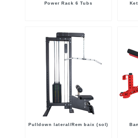
Power Rack 6 Tubs
Ket
Pulldown lateral/Rem baix (sol)
Ban