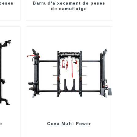
 peses
Barra d'aixecament de peses
de camuflatge
e
Cova Multi Power