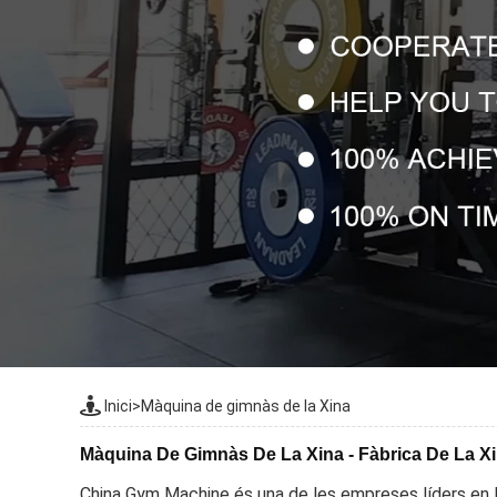
Inici
>
Màquina de gimnàs de la Xina
Màquina De Gimnàs De La Xina - Fàbrica De La Xin
China Gym Machine és una de les empreses líders en la