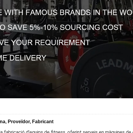
a, Proveïdor, Fabricant
 fabricació d'equips de fitness, oferint serveis en màquines de 