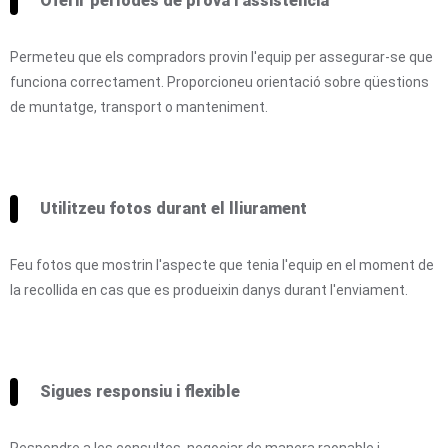
Oferir períodes de prova i assistència
Permeteu que els compradors provin l'equip per assegurar-se que
funciona correctament. Proporcioneu orientació sobre qüestions
de muntatge, transport o manteniment.
Utilitzeu fotos durant el lliurament
Feu fotos que mostrin l'aspecte que tenia l'equip en el moment de
la recollida en cas que es produeixin danys durant l'enviament.
Sigues responsiu i flexible
Respondre a les consultes, negociar de manera raonable i