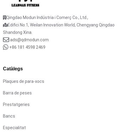
Qingdao Modun Indústria i Comerç Co., Ltd.,
Edifici No.1, Weilan Innovation World, Chengyang Qingdao
Shandong Xina.
ads@qdmodun.com
+86 181 4598 2469
Catàlegs
Plaques de para-xocs
Barra de peses
Prestatgeries
Bancs
Especialitat