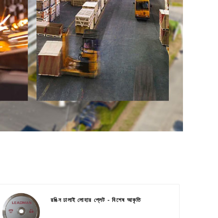
রঙিন ঢালাই লোহার প্লেট - বিশেষ আকৃতি