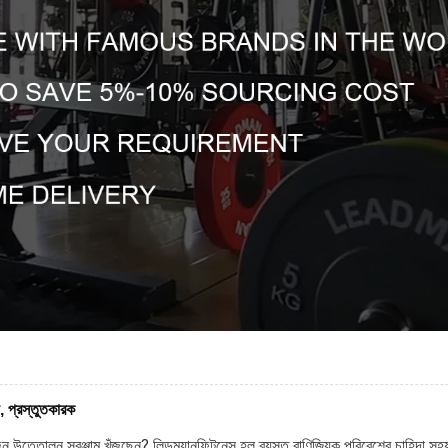
, প্রস্তুতকারক
ন উত্তোলন সরঞ্জাম খুঁজছেন? লিডম্যানফিটনেস হল ব্যস্ত বাণিজ্যিক পরিবেশের চাহিদা স