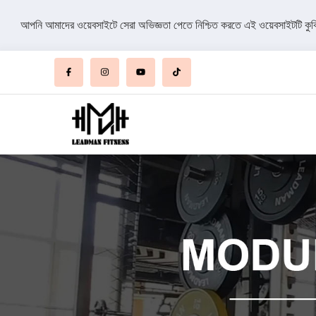
আপনি আমাদের ওয়েবসাইটে সেরা অভিজ্ঞতা পেতে নিশ্চিত করতে এই ওয়েবসাইটটি কু