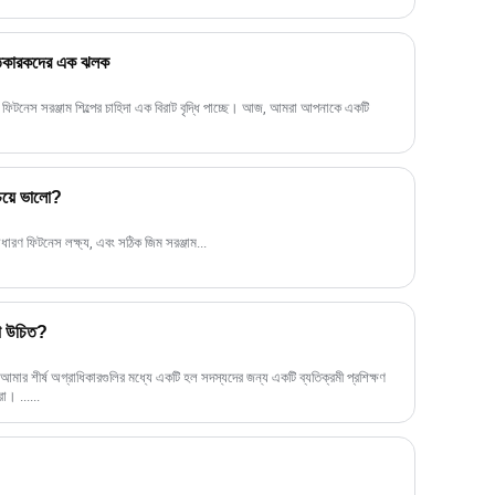
তুতকারকদের এক ঝলক
থিত ফিটনেস সরঞ্জাম শিল্পের চাহিদা এক বিরাট বৃদ্ধি পাচ্ছে। আজ, আমরা আপনাকে একটি
েয়ে ভালো?
াধারণ ফিটনেস লক্ষ্য, এবং সঠিক জিম সরঞ্জাম...
কা উচিত?
 আমার শীর্ষ অগ্রাধিকারগুলির মধ্যে একটি হল সদস্যদের জন্য একটি ব্যতিক্রমী প্রশিক্ষণ
া। ......