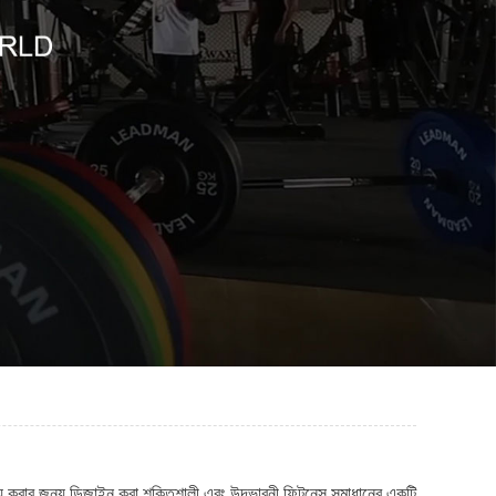
হ্য করার জন্য ডিজাইন করা শক্তিশালী এবং উদ্ভাবনী ফিটনেস সমাধানের একটি