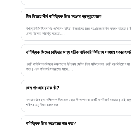
চীন ভিতরে শীর্ষ বাণিজ্যিক জিম সরঞ্জাম প্রস্তুতকারক
বিশ্বব্যাপী ফিটনেস শিল্পের বিকাশ ঘটছে, উচ্চমানের জিম সরঞ্জামের চাহিদা ক্রমশ বাড়ছে। চ
কেন্দ্র হিসেবে আবির্ভূত হয়েছে......
বাণিজ্যিক জিমের চাহিদার জন্য সঠিক পাইকারি ফিটনেস সরঞ্জাম সরবরাহকারী
একটি বাণিজ্যিক জিমকে উচ্চমানের ফিটনেস মেশিন দিয়ে সজ্জিত করা একটি বড় বিনিয়োগ য
পারে। এত পাইকারি সরঞ্জামের সাথে......
জিম পাওয়ার র‍্যাক কী?
পাওয়ার র্যাক হল বেশিরভাগ জিম এবং হোম জিমে পাওয়া একটি অপরিহার্য সরঞ্জাম। এই বহুম
শক্তির অনুশীলন করতে দেয়......
বাণিজ্যিক জিম সরঞ্জামের দাম কত?