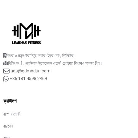
কিংডাও মডুন ইন্ডাস্ট্রি অ্যান্ড ট্রেড কোং, লিমিটেড,
বিল্ডিং নং 1, ওয়েইলান ইনোভেশন ওয়ার্ল্ড, চেংইয়াং কিংডাও শানডং চীন।
ads@qdmodun.com
+86 181 4598 2469
ক্যাটালগ
বাম্পার প্লেট
বারবেল