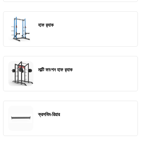
হাফ র‍্যাক
মাল্টি ফাংশন হাফ র‍্যাক
ক্রসবিম-রিয়ার