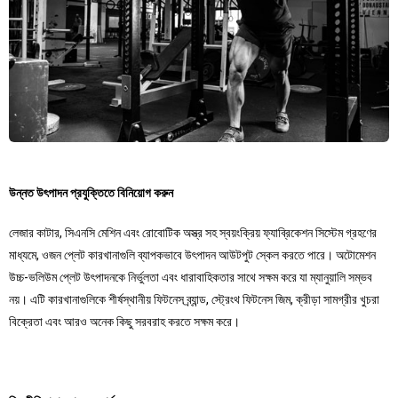
উন্নত উৎপাদন প্রযুক্তিতে বিনিয়োগ করুন
লেজার কাটার, সিএনসি মেশিন এবং রোবোটিক অস্ত্র সহ স্বয়ংক্রিয় ফ্যাব্রিকেশন সিস্টেম গ্রহণের
মাধ্যমে, ওজন প্লেট কারখানাগুলি ব্যাপকভাবে উৎপাদন আউটপুট স্কেল করতে পারে। অটোমেশন
উচ্চ-ভলিউম প্লেট উৎপাদনকে নির্ভুলতা এবং ধারাবাহিকতার সাথে সক্ষম করে যা ম্যানুয়ালি সম্ভব
নয়। এটি কারখানাগুলিকে শীর্ষস্থানীয় ফিটনেস ব্র্যান্ড, স্ট্রেংথ ফিটনেস জিম, ক্রীড়া সামগ্রীর খুচরা
বিক্রেতা এবং আরও অনেক কিছু সরবরাহ করতে সক্ষম করে।