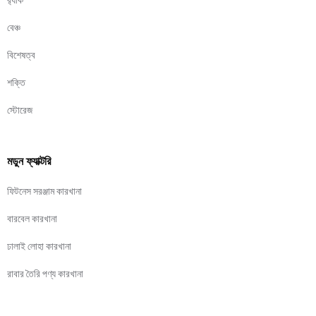
র‍্যাক
বেঞ্চ
বিশেষত্ব
শক্তি
স্টোরেজ
মডুন ফ্যাক্টরি
ফিটনেস সরঞ্জাম কারখানা
বারবেল কারখানা
ঢালাই লোহা কারখানা
রাবার তৈরি পণ্য কারখানা