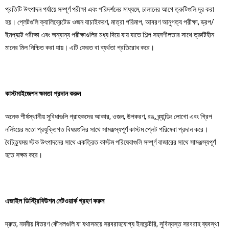
প্রতিটি উৎপাদন পর্যায়ে সম্পূর্ণ পরীক্ষা এবং পরিদর্শনের মাধ্যমে, চালানের আগে ত্রুটিগুলি দূর করা
হয়। প্লেটগুলি ক্যালিব্রেটেড ওজন যাচাইকরণ, মাত্রা পরিমাপ, আবরণ আনুগত্য পরীক্ষা, ড্রপ/
ইমপ্যাক্ট পরীক্ষা এবং অন্যান্য পরীক্ষাগুলির মধ্য দিয়ে যায় যাতে শিল্প সহনশীলতার সাথে ত্রুটিহীন
মানের মিল নিশ্চিত করা যায়। এটি ফেরত বা ব্যর্থতা প্রতিরোধ করে।
কাস্টমাইজেশন ক্ষমতা প্রদান করুন
অনেক শীর্ষস্থানীয় সুবিধাগুলি গ্রাহকদের আকার, ওজন, উপকরণ, রঙ, ব্র্যান্ডিং লোগো এবং গ্রিপ
নর্লিংয়ের মতো প্রযুক্তিগত বিষয়গুলির সাথে সামঞ্জস্যপূর্ণ কাস্টম প্লেট পরিষেবা প্রদান করে।
বৈচিত্র্যময় স্টক উৎপাদনের সাথে একত্রিত কাস্টম পরিষেবাগুলি সম্পূর্ণ বাজারের সাথে সামঞ্জস্যপূর্ণ
হতে সক্ষম করে।
এজাইল ডিস্ট্রিবিউশন নেটওয়ার্ক গ্রহণ করুন
দ্রুত, নমনীয় বিতরণ কৌশলগুলি যা যথাসময়ে সরবরাহযোগ্য ইনভেন্টরি, সুবিন্যস্ত সরবরাহ ব্যবস্থা