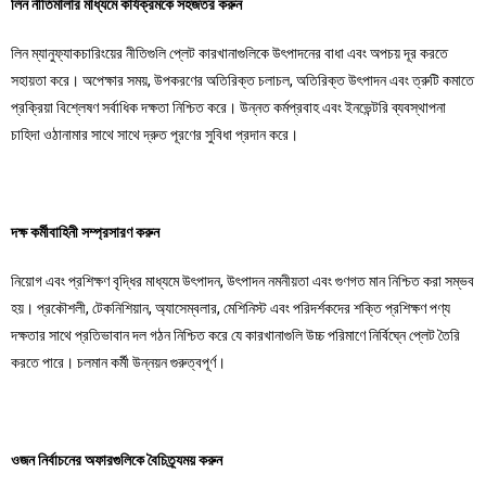
লিন নীতিমালার মাধ্যমে কার্যক্রমকে সহজতর করুন
লিন ম্যানুফ্যাকচারিংয়ের নীতিগুলি প্লেট কারখানাগুলিকে উৎপাদনের বাধা এবং অপচয় দূর করতে
সহায়তা করে। অপেক্ষার সময়, উপকরণের অতিরিক্ত চলাচল, অতিরিক্ত উৎপাদন এবং ত্রুটি কমাতে
প্রক্রিয়া বিশ্লেষণ সর্বাধিক দক্ষতা নিশ্চিত করে। উন্নত কর্মপ্রবাহ এবং ইনভেন্টরি ব্যবস্থাপনা
চাহিদা ওঠানামার সাথে সাথে দ্রুত পূরণের সুবিধা প্রদান করে।
দক্ষ কর্মীবাহিনী সম্প্রসারণ করুন
নিয়োগ এবং প্রশিক্ষণ বৃদ্ধির মাধ্যমে উৎপাদন, উৎপাদন নমনীয়তা এবং গুণগত মান নিশ্চিত করা সম্ভব
হয়। প্রকৌশলী, টেকনিশিয়ান, অ্যাসেম্বলার, মেশিনিস্ট এবং পরিদর্শকদের শক্তি প্রশিক্ষণ পণ্য
দক্ষতার সাথে প্রতিভাবান দল গঠন নিশ্চিত করে যে কারখানাগুলি উচ্চ পরিমাণে নির্বিঘ্নে প্লেট তৈরি
করতে পারে। চলমান কর্মী উন্নয়ন গুরুত্বপূর্ণ।
ওজন নির্বাচনের অফারগুলিকে বৈচিত্র্যময় করুন