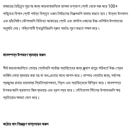
বাজারের বৈচিত্র্য পূরণের জন্য কারখানাগুলিকে হালকা ভগ্নাংশ প্লেট থেকে শুরু করে 100+
পাউন্ডের বিশাল প্লেট পর্যন্ত বিস্তৃত ওজন নির্বাচনের বিকল্পগুলি অফার করতে হবে। উন্নত উৎপাদন
এবং ছাঁচনির্মাণ কৌশলগুলি বিভিন্ন আকারের প্লেট এবং কাস্টম ওজনের উচ্চ-ভলিউম উৎপাদনের
অনুমতি দেয়। শক্তিশালী ইনভেন্টরিগুলি দ্রুত অর্ডার পূরণ করতে সক্ষম করে।
মানসম্পন্ন উপকরণ ব্যবহার করুন
শীর্ষ কারখানাগুলিতে লোহার প্লেটগুলি সর্বোচ্চ স্থায়িত্বের জন্য স্ক্র্যাপ ধাতুর পরিবর্তে উচ্চ-গ্রেড
ভার্জিন লোহা ব্যবহার করা হয় যা অখণ্ডতার সাথে আপস করে। বাম্পার প্লেটের জন্য, সর্বশেষ
প্রজন্মের রাবার ভারসাম্য স্থিতিস্থাপকতা, গ্রিপ এবং স্থায়িত্বকে মিশ্রিত করে। মানসম্পন্ন
উপকরণগুলি ক্রমাগত জিম ব্যবহার এবং ড্রপ সহ্য করে। স্টেইনলেস স্টিলের উপাদানগুলি ক্ষয়
প্রতিরোধ ক্ষমতা যোগ করে।
কঠোর মান নিয়ন্ত্রণ বাস্তবায়ন করুন