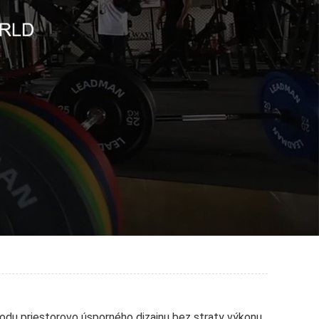
hodu priestorovo úsporného dizajnu bez straty výkonu.