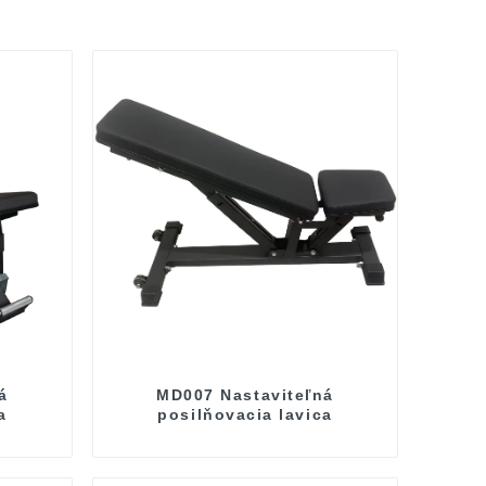
á
MD007 Nastaviteľná
a
posilňovacia lavica