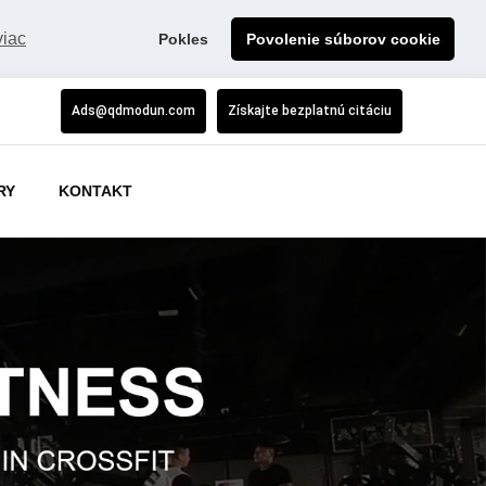
viac
Pokles
Povolenie súborov cookie
Ads@qdmodun.com
Získajte bezplatnú citáciu
RY
KONTAKT