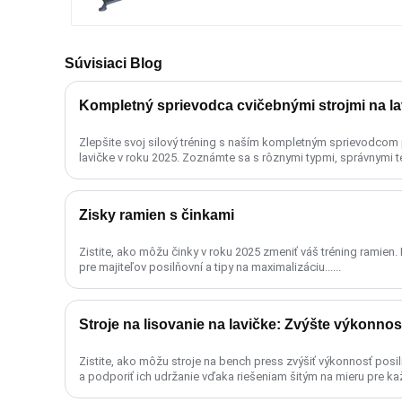
Súvisiaci Blog
Kompletný sprievodca cvičebnými strojmi na la
Zlepšite svoj silový tréning s naším kompletným sprievodcom 
lavičke v roku 2025. Zoznámte sa s rôznymi typmi, správnymi 
.......
Zisky ramien s činkami
Zistite, ako môžu činky v roku 2025 zmeniť váš tréning ramien.
pre majiteľov posilňovní a tipy na maximalizáciu......
Stroje na lisovanie na lavičke: Zvýšte výkonno
Zistite, ako môžu stroje na bench press zvýšiť výkonnosť posil
a podporiť ich udržanie vďaka riešeniam šitým na mieru pre kaž