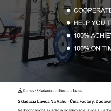
Domov
>
Skladacia posilňovacia lavica
Skladacia Lavica Na Váhu - Čína Factory, Dodáva
Veľkoobchodné skladacie posilňovacie lavice sú jedný