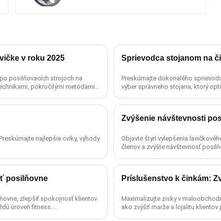
vičke v roku 2025
Sprievodca stojanom na čin
po posilňovacích strojoch na
Preskúmajte dokonalého sprievodcu 
technikami, pokročilými metódami a
výber správneho stojana, ktorý opti
 Preskúmajte najlepšie cviky, výhody
Objavte štyri vylepšenia lavičkové
členov a zvýšte návštevnosť posilňo
sť posilňovne
Príslušenstvo k činkám: 
ňovne, zlepšiť spokojnosť klientov
Maximalizujte zisky v maloobchodno
dú úroveň fitness....
ako zvýšiť marže a lojalitu klient