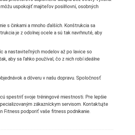
môžu uspokojiť majiteľov posilňovní, osobných
ie s činkami a mnoho ďalších. Konštrukcia sa
ukcia je z odolnej ocele a sú tak navrhnuté, aby
íc a nastaviteľných modelov až po lavice so
ak, aby sa ľahko používal, čo z nich robí ideálne
objednávok a dôveru v našu dopravu. Spoločnosť
hcú spestriť svoje tréningové miestnosti. Pre lepšie
špecializovaným zákazníckym servisom. Kontaktujte
 Fitness podporiť vaše fitness podnikanie.