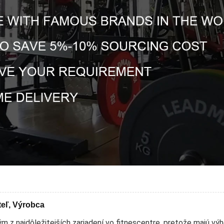
teľ, Výrobca
m z najdôležitejších zariadení vo fitnescentre, pretože majú vý