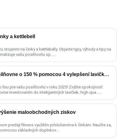
ky a kettlebell
stojanmi na činky a kettlebelly. Objavte typy, výhody a tipy na
malizuje vašu posilňovňu sp......
Zvýšenie návštevnosti posilňovne o 150 % pomocou 4 vylepšení lavičkového lisu
ho lisu pre vašu posilňovňu v roku 2025! Zvýšte spokojnosť
vne investovaním do inteligentných lavičiek, high-qua......
Zvýšenie maloobchodných ziskov
m predaji fitness využitím príslušenstva k činkám. Naučte sa,
ov pomocou základných doplnkov....