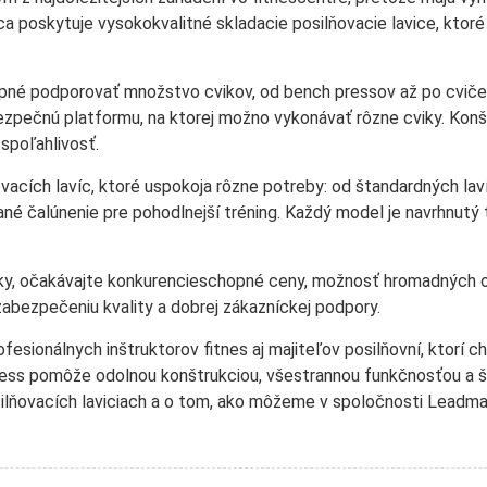
poskytuje vysokokvalitné skladacie posilňovacie lavice, ktoré 
pné podporovať množstvo cvikov, od bench pressov až po cvičen
zpečnú platformu, na ktorej možno vykonávať rôzne cviky. Konštr
 spoľahlivosť.
acích lavíc, ktoré uspokoja rôzne potreby: od štandardných lav
ané čalúnenie pre pohodlnejší tréning. Každý model je navrhnutý t
čky, očakávajte konkurencieschopné ceny, možnosť hromadných 
zabezpečeniu kvality a dobrej zákazníckej podpory.
fesionálnych inštruktorov fitnes aj majiteľov posilňovní, ktorí c
ness pomôže odolnou konštrukciou, všestrannou funkčnosťou a 
silňovacích laviciach a o tom, ako môžeme v spoločnosti Leadman