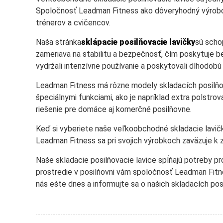
Spoločnosť Leadman Fitness ako dôveryhodný výrobca 
trénerov a cvičencov.
Naša stránka
sklápacie posilňovacie lavičky
sú scho
zameriava na stabilitu a bezpečnosť, čím poskytuje be
vydržali intenzívne používanie a poskytovali dlhodobú
Leadman Fitness má rôzne modely skladacích posilňov
špeciálnymi funkciami, ako je napríklad extra polstrov
riešenie pre domáce aj komerčné posilňovne.
Keď si vyberiete naše veľkoobchodné skladacie lavi
Leadman Fitness sa pri svojich výrobkoch zaväzuje k 
Naše skladacie posilňovacie lavice spĺňajú potreby pro
prostredie v posilňovni vám spoločnosť Leadman Fit
nás ešte dnes a informujte sa o našich skladacích po