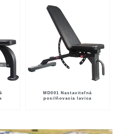
á
MD001 Nastaviteľná
a
posilňovacia lavica