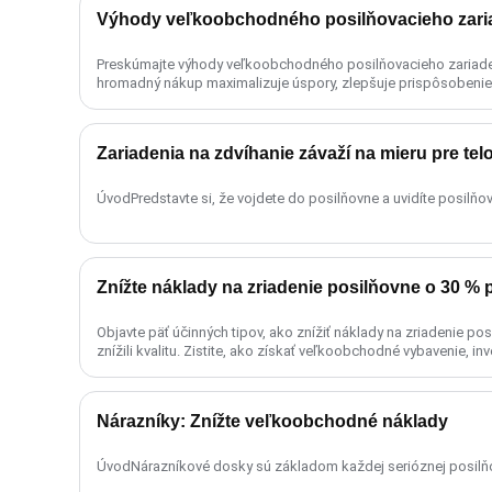
Výhody veľkoobchodného posilňovacieho zari
Preskúmajte výhody veľkoobchodného posilňovacieho zariadeni
hromadný nákup maximalizuje úspory, zlepšuje prispôsobenie a 
Zariadenia na zdvíhanie závaží na mieru pre tel
ÚvodPredstavte si, že vojdete do posilňovne a uvidíte posilňova
Objavte päť účinných tipov, ako znížiť náklady na zriadenie po
znížili kvalitu. Zistite, ako získať veľkoobchodné vybavenie, in
Nárazníky: Znížte veľkoobchodné náklady
ÚvodNárazníkové dosky sú základom každej serióznej posilňovn