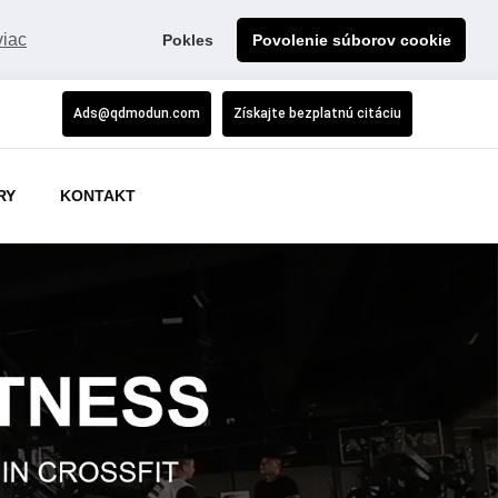
viac
Pokles
Povolenie súborov cookie
Ads@qdmodun.com
Získajte bezplatnú citáciu
RY
KONTAKT