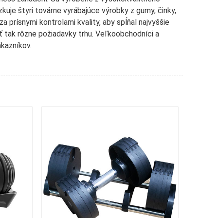
kuje štyri továrne vyrábajúce výrobky z gumy, činky,
a prísnymi kontrolami kvality, aby spĺňal najvyššie
ť tak rôzne požiadavky trhu. Veľkoobchodníci a
kazníkov.