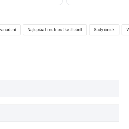
zariadení
Najlepšia hmotnosť kettlebell
Sady činiek
V