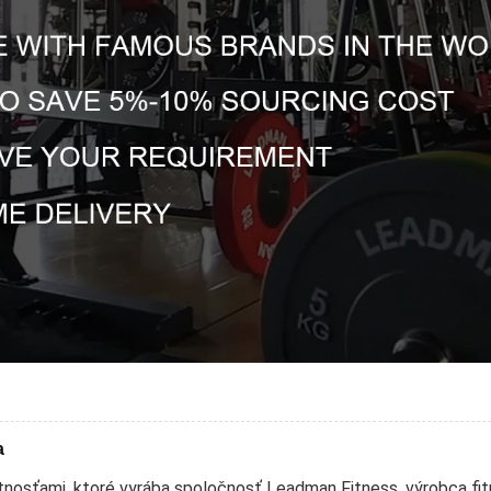
a
astnosťami, ktoré vyrába spoločnosť Leadman Fitness, výrobca fi