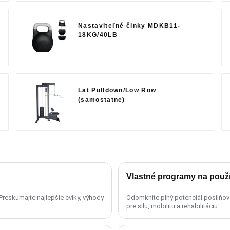
Nastaviteľné činky MDKB11-
18KG/40LB
Lat Pulldown/Low Row
(samostatne)
Vlastné programy na použ
 Preskúmajte najlepšie cviky, výhody
Odomknite plný potenciál posilňo
pre silu, mobilitu a rehabilitáciu....