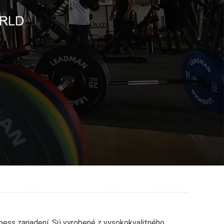
tness zariadení. Sú vyrobené z vysokokvalitného