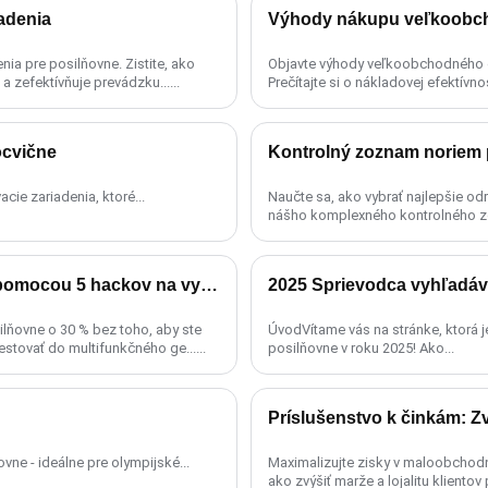
adenia
Výhody nákupu veľkoobch
a pre posilňovne. Zistite, ako
Objavte výhody veľkoobchodného ob
zefektívňuje prevádzku......
Prečítajte si o nákladovej efektívn
ocvične
Kontrolný zoznam noriem p
cie zariadenia, ktoré...
Naučte sa, ako vybrať najlepšie o
nášho komplexného kontrolného zo
hodnotenie odrazu, an......
Znížte náklady na zriadenie posilňovne o 30 % pomocou 5 hackov na vybavenie
silňovne o 30 % bez toho, aby ste
ÚvodVítame vás na stránke, ktorá 
vestovať do multifunkčného ge......
posilňovne v roku 2025! Ako...
Príslušenstvo k činkám: 
e - ideálne pre olympijské...
Maximalizujte zisky v maloobchodno
ako zvýšiť marže a lojalitu klient