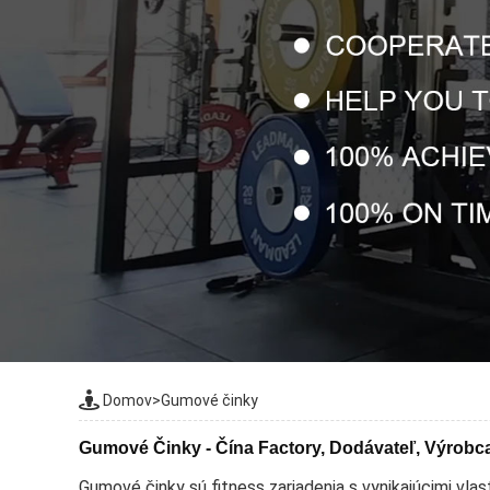
Domov
>
Gumové činky
Gumové Činky - Čína Factory, Dodávateľ, Výrobc
Gumové činky sú fitness zariadenia s vynikajúcimi vl