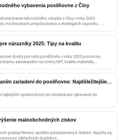
odného vybavenia posilňovne z Číny
starávania telocvičného náradia z Číny v roku 2025.
osti, možnostiach prispôsobenia a stratégiách úspechu......
re nárazníky 2025: Tipy na kvalitu
drazové dosky pre vašu posilňovňu v roku 2025 pomocou
znamu zameraného na normy IWF, kvalitu materiálu,
2025 Sprievodca vyhľadávaním zariadení do posilňovne: Najdôležitejšie trendy
je najlepším sprievodcom pri obstarávaní vybavenia do
Zvýšenie maloobchodných ziskov
m predaji fitness využitím príslušenstva k činkám. Naučte sa,
ov pomocou základných doplnkov....