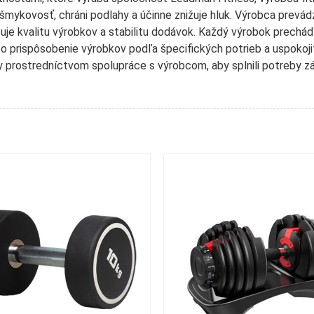
mykovosť, chráni podlahy a účinne znižuje hluk. Výrobca prevádz
ečuje kvalitu výrobkov a stabilitu dodávok. Každý výrobok prechádz
o prispôsobenie výrobkov podľa špecifických potrieb a uspokoji
 prostredníctvom spolupráce s výrobcom, aby splnili potreby zá